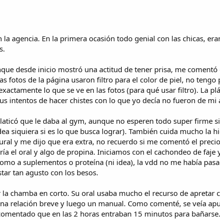
)
r
s
(
l
0
e
)
s
a
e
l
)
(
s
l
s
t
a
a agencia. En la primera ocasión todo genial con las chicas, er
)
r
(
s.
e
s
l
)
unque desde inicio mostró una actitud de tener prisa, me comentó 
l
a
as fotos de la página usaron filtro para el color de piel, no ten
(
xactamente lo que se ve en las fotos (para qué usar filtro). La plát
s
us intentos de hacer chistes con lo que yo decía no fueron de mi
)
platicó que le daba al gym, aunque no esperen todo super firme si
idea siquiera si es lo que busca lograr). También cuida mucho la 
atural y me dijo que era extra, no recuerdo si me comentó el prec
ría el oral y algo de propina. Iniciamos con el cachondeo de faj
omo a suplementos o proteína (ni idea), la vdd no me había pasa
tar tan agusto con los besos.
la chamba en corto. Su oral usaba mucho el recurso de apretar co
una relación breve y luego un manual. Como comenté, se veía apu
comentado que en las 2 horas entraban 15 minutos para bañarse.