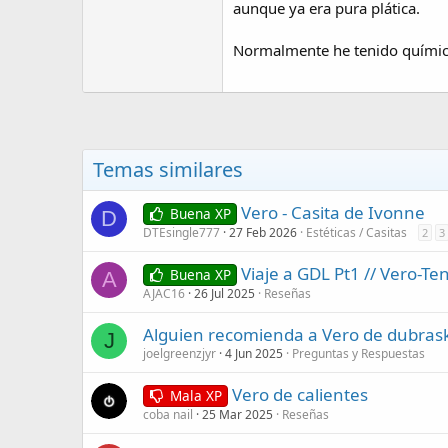
aunque ya era pura plática.
Normalmente he tenido química c
Temas similares
Vero - Casita de Ivonne
Buena XP
D
DTEsingle777
27 Feb 2026
Estéticas / Casitas
2
3
Viaje a GDL Pt1 // Vero-Te
Buena XP
A
AJAC16
26 Jul 2025
Reseñas
Alguien recomienda a Vero de dubras
J
joelgreenzjyr
4 Jun 2025
Preguntas y Respuestas
Vero de calientes
Mala XP
coba nail
25 Mar 2025
Reseñas