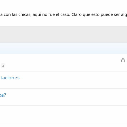
on las chicas, aquí no fue el caso. Claro que esto puede ser algo
C
e
4
r
ntaciones
r
a
d
ka?
o