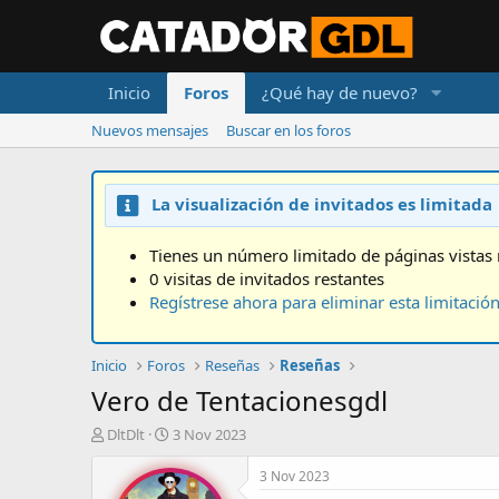
Inicio
Foros
¿Qué hay de nuevo?
Nuevos mensajes
Buscar en los foros
La visualización de invitados es limitada
Tienes un número limitado de páginas vistas 
0 visitas de invitados restantes
Regístrese ahora para eliminar esta limitació
Inicio
Foros
Reseñas
Reseñas
Vero de Tentacionesgdl
A
F
DltDlt
3 Nov 2023
u
e
t
c
3 Nov 2023
o
h