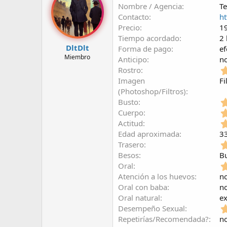
Nombre / Agencia
Te
r
a
d
d
Contacto
ht
e
e
Precio
1
l
i
Tiempo acordado
2 
t
n
DltDlt
Forma de pago
ef
e
i
Miembro
Anticipo
n
m
c
Rostro
a
i
o
Imagen
Fi
(Photoshop/Filtros)
Busto
Cuerpo
Actitud
Edad aproximada
3
Trasero
Besos
B
Oral
Atención a los huevos
n
Oral con baba
n
Oral natural
ex
Desempeño Sexual
Repetirías/Recomendada?
no