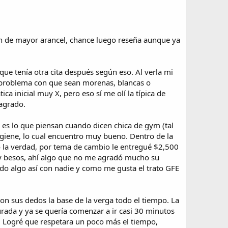
an de mayor arancel, chance luego reseña aunque ya
que tenía otra cita después según eso. Al verla mi
go problema con que sean morenas, blancas o
ica inicial muy X, pero eso sí me olí la típica de
 agrado.
 es lo que piensan cuando dicen chica de gym (tal
higiene, lo cual encuentro muy bueno. Dentro de la
io la verdad, por tema de cambio le entregué $2,500
e y besos, ahí algo que no me agradó mucho su
do algo así con nadie y como me gusta el trato GFE
n sus dedos la base de la verga todo el tiempo. La
rada y ya se quería comenzar a ir casi 30 minutos
 Logré que respetara un poco más el tiempo,