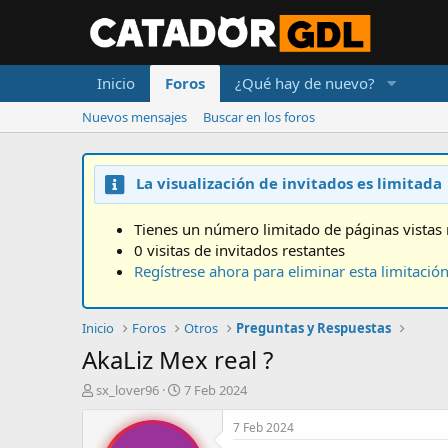
Inicio
Foros
¿Qué hay de nuevo?
Nuevos mensajes
Buscar en los foros
La visualización de invitados es limitada
Tienes un número limitado de páginas vistas 
0 visitas de invitados restantes
Regístrese ahora para eliminar esta limitació
Inicio
Foros
Otros
Preguntas y Respuestas
AkaLiz Mex real ?
A
F
sx_lover96
7 Feb 2024
u
e
t
c
7 Feb 2024
o
h