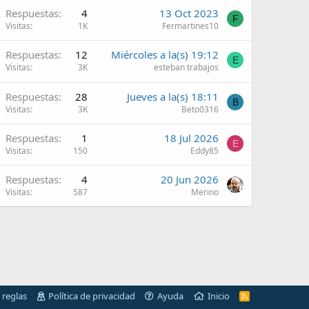
Respuestas
4
13 Oct 2023
F
Visitas
1K
Fermartines10
Respuestas
12
Miércoles a la(s) 19:12
E
Visitas
3K
esteban trabajos
Respuestas
28
Jueves a la(s) 18:11
B
Visitas
3K
Beto0316
Respuestas
1
18 Jul 2026
E
Visitas
150
Eddy85
Respuestas
4
20 Jun 2026
Visitas
587
Merino
 reglas
Política de privacidad
Ayuda
Inicio
R
S