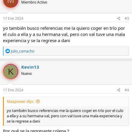
M
Miembro Activo
17 Ene 2024
#3
yo también busco referencias me la quiero coger en trío por
el culo a ella y a su hermana val, pero con val tuve una mala
experiencia y se la regrese a dani
R
Julio_camacho
e
a
c
Kevin13
K
c
Nuevo
i
o
n
e
17 Ene 2024
#4
s
:
Maxpower dijo:
yo también busco referencias me la quiero coger en trío por el culo
a ella y a su hermana val, pero con val tuve una mala experiencia y
se la regrese a dani
Por qué se la regresaste colega ?