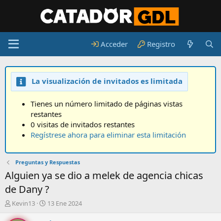
Acceder
Registro
La visualización de invitados es limitada
Tienes un número limitado de páginas vistas
restantes
0 visitas de invitados restantes
Regístrese ahora para eliminar esta limitación
Preguntas y Respuestas
Alguien ya se dio a melek de agencia chicas
de Dany ?
A
F
Kevin13
13 Ene 2024
u
e
t
c