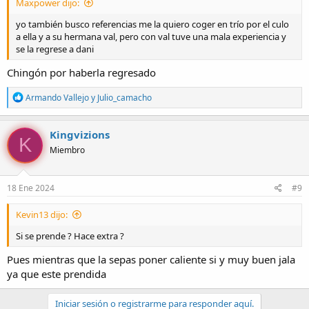
Maxpower dijo:
yo también busco referencias me la quiero coger en trío por el culo
a ella y a su hermana val, pero con val tuve una mala experiencia y
se la regrese a dani
Chingón por haberla regresado
R
Armando Vallejo
y
Julio_camacho
e
a
c
Kingvizions
K
c
Miembro
i
o
n
e
18 Ene 2024
#9
s
:
Kevin13 dijo:
Si se prende ? Hace extra ?
Pues mientras que la sepas poner caliente si y muy buen jala
ya que este prendida
Iniciar sesión o registrarme para responder aquí.