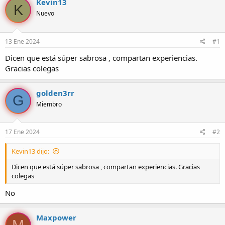
Kevin13
K
o
h
Nuevo
r
a
d
d
e
e
13 Ene 2024
#1
l
i
t
n
Dicen que está súper sabrosa , compartan experiencias.
e
i
Gracias colegas
m
c
a
i
o
golden3rr
G
Miembro
17 Ene 2024
#2
Kevin13 dijo:
Dicen que está súper sabrosa , compartan experiencias. Gracias
colegas
No
Maxpower