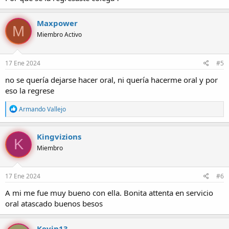
Maxpower
M
Miembro Activo
17 Ene 2024
#5
no se quería dejarse hacer oral, ni quería hacerme oral y por
eso la regrese
R
Armando Vallejo
e
a
c
Kingvizions
K
c
Miembro
i
o
n
e
17 Ene 2024
#6
s
:
A mi me fue muy bueno con ella. Bonita attenta en servicio
oral atascado buenos besos
Kevin13