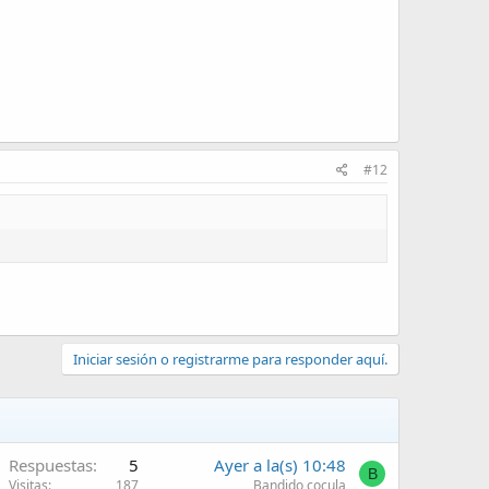
#12
Iniciar sesión o registrarme para responder aquí.
Respuestas
5
Ayer a la(s) 10:48
B
Visitas
187
Bandido cocula