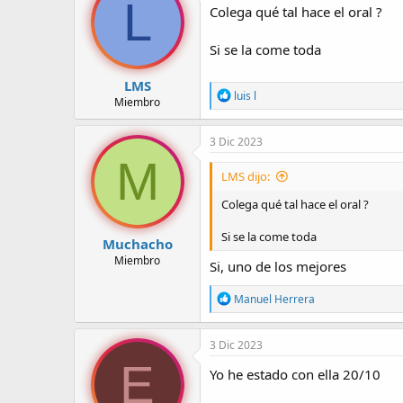
L
i
Colega qué tal hace el oral ?
o
n
Si se la come toda
e
s
:
LMS
R
luis l
Miembro
e
a
c
3 Dic 2023
c
M
i
LMS dijo:
o
n
Colega qué tal hace el oral ?
e
s
Si se la come toda
:
Muchacho
Miembro
Si, uno de los mejores
R
Manuel Herrera
e
a
c
3 Dic 2023
c
E
i
Yo he estado con ella 20/10
o
n