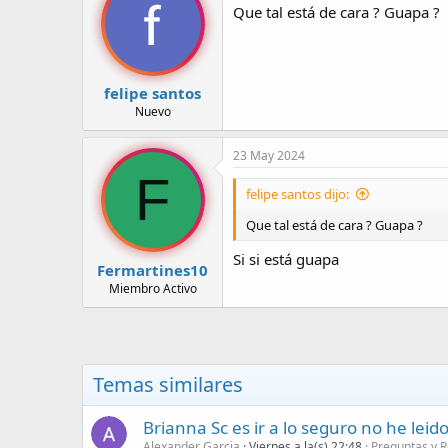
Que tal está de cara ? Guapa ?
felipe santos
Nuevo
23 May 2024
F
felipe santos dijo:
Que tal está de cara ? Guapa ?
Si si está guapa
Fermartines10
Miembro Activo
Temas similares
Brianna Sc es ir a lo seguro no he lei
Alexander Garcia
Viernes a la(s) 22:48
Preguntas y 