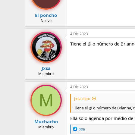
e
s
:
El poncho
Nuevo
4 Dic 2023
Tiene el @ o número de Briann
Jxsa
Miembro
4 Dic 2023
M
Jxsa dijo:
Tiene el @ o número de Brianna, 
Ella solo agenda por medio de 
Muchacho
Miembro
R
Jxsa
e