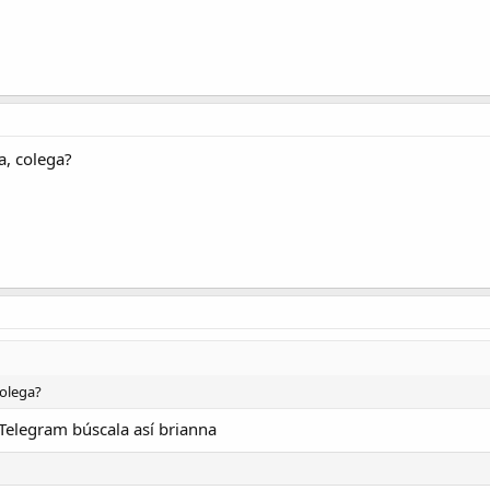
a, colega?
colega?
Telegram búscala así brianna