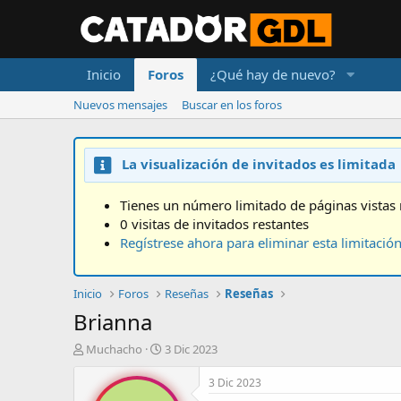
Inicio
Foros
¿Qué hay de nuevo?
Nuevos mensajes
Buscar en los foros
La visualización de invitados es limitada
Tienes un número limitado de páginas vistas 
0 visitas de invitados restantes
Regístrese ahora para eliminar esta limitació
Inicio
Foros
Reseñas
Reseñas
Brianna
A
F
Muchacho
3 Dic 2023
u
e
t
c
3 Dic 2023
o
h