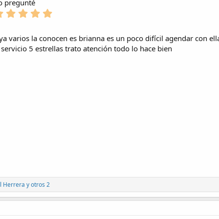
)
r
o pregunté
s
(
l
e
)
5
s
a
l
,
)
(
l
0
s
a
a varios la conocen es brianna es un poco difícil agendar con el
0
)
(
e
servicio 5 estrellas trato atención todo lo hace bien
s
s
)
t
r
e
l
l
a
(
s
)
 Herrera
y otros 2