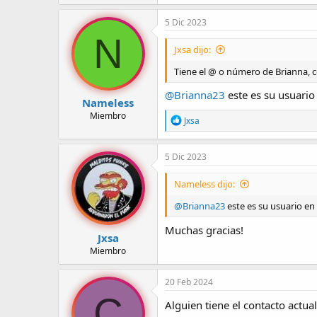
a
c
5 Dic 2023
c
N
i
Jxsa dijo:
o
n
Tiene el @ o número de Brianna, 
e
s
@Brianna23
este es su usuario
:
Nameless
Miembro
R
Jxsa
e
a
c
5 Dic 2023
c
i
Nameless dijo:
o
n
@Brianna23
este es su usuario en
e
s
Muchas gracias!
:
Jxsa
Miembro
20 Feb 2024
C
Alguien tiene el contacto actual