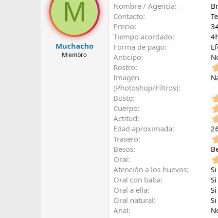
M
Nombre / Agencia
B
r
a
d
d
Contacto
T
e
e
Precio
3
l
i
Tiempo acordado
4
t
n
Muchacho
Forma de pago
Ef
e
i
Miembro
Anticipo
N
m
c
Rostro
a
i
o
Imagen
N
(Photoshop/Filtros)
Busto
Cuerpo
Actitud
Edad aproximada
2
Trasero
Besos
B
Oral
Atención a los huevos
Si
Oral con baba
Si
Oral a ella
Si
Oral natural
Si
Anal
N