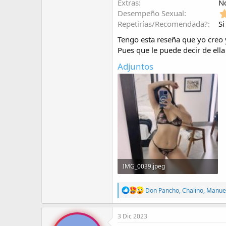
Extras
N
Desempeño Sexual
Repetirías/Recomendada?
Si
Tengo esta reseña que yo creo y
Pues que le puede decir de ella 
Adjuntos
IMG_0039.jpeg
108 KB · Visitas: 1.088
R
Don Pancho
,
Chalino
,
Manuel
e
a
c
3 Dic 2023
c