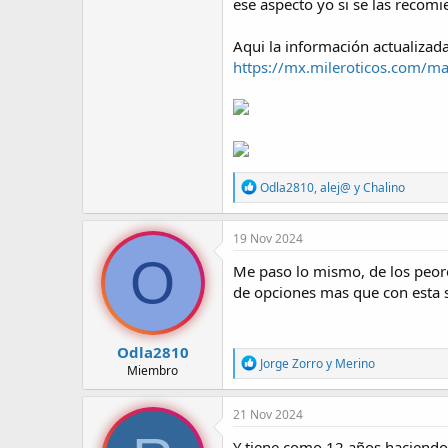
ese aspecto yo si se las recomi
Aqui la información actualizada
https://mx.mileroticos.com/ma
R
Odla2810
,
alej@
y
Chalino
e
a
c
19 Nov 2024
c
O
i
Me paso lo mismo, de los peores
o
de opciones mas que con esta 
n
e
s
:
Odla2810
R
Jorge Zorro
y
Merino
Miembro
e
a
c
21 Nov 2024
c
i
Y tiene como 12 años haciendo 