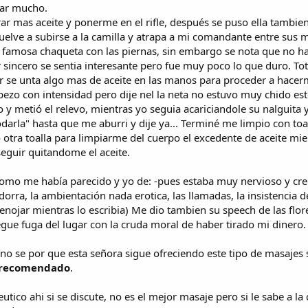
rar mucho.
rar mas aceite y ponerme en el rifle, después se puso ella tambie
Vuelve a subirse a la camilla y atrapa a mi comandante entre sus 
u famosa chaqueta con las piernas, sin embargo se nota que no 
 sincero se sentia interesante pero fue muy poco lo que duro. Tot
ar se unta algo mas de aceite en las manos para proceder a hace
o con intensidad pero dije nel la neta no estuvo muy chido este
y metió el relevo, mientras yo seguia acariciandole su nalguita 
darla" hasta que me aburri y dije ya... Terminé me limpio con to
co otra toalla para limpiarme del cuerpo el excedente de aceite mie
 seguir quitandome el aceite.
mo me había parecido y yo de: -pues estaba muy nervioso y creo
orra, la ambientación nada erotica, las llamadas, la insistencia 
a enojar mientras lo escribia) Me dio tambien su speech de las f
 pegue fuga del lugar con la cruda moral de haber tirado mi dinero.
o se por que esta señora sigue ofreciendo este tipo de masajes si
 recomendado
.
utico ahi si se discute, no es el mejor masaje pero si le sabe a la