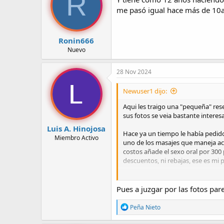
R
o
me pasó igual hace más de 10a
n
e
s
:
Ronin666
Nuevo
28 Nov 2024
Newuser1 dijo:
Aqui les traigo una "pequeña" res
sus fotos se veia bastante interesa
Luis A. Hinojosa
Hace ya un tiempo le había pedido
Miembro Activo
uno de los masajes que maneja acl
costos añade el sexo oral por 300
descuentos, ni rebajas, ese es mi p
Total que yo ya le traia ganas a e
del edificio dónde atiende pa sab
Pues a juzgar por las fotos pa
me recibe tranquila y amablemente
con una gran sonrisa lo que me tr
R
Peña Nieto
Me pasa al cuarto/consultorio nos 
e
a
sentimiento y lo vuelves a sentir,