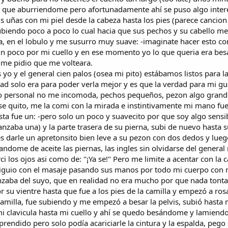
 que aburriendome pero afortunadamente ahí se puso algo interes
s uñas con mi piel desde la cabeza hasta los pies (parece cancion
subiendo poco a poco lo cual hacia que sus pechos y su cabello me
ja, en el lobulo y me susurro muy suave: -imaginate hacer esto co
un poco por mi cuello y en ese momento yo lo que queria era besa
y me pidio que me volteara.
 yo y el general cien palos (osea mi pito) estábamos listos para l
d solo era para poder verla mejor y es que la verdad para mi g
lo personal no me incomoda, pechos pequeños, pezon algo grand
se quito, me la comi con la mirada e instintivamente mi mano fu
sta fue un: -pero solo un poco y suavecito por que soy algo sens
anzaba una) y la parte trasera de su pierna, subi de nuevo hasta s
darle un apretonsito bien leve a su pezon con dos dedos y lueg
andome de aceite las piernas, las ingles sin olvidarse del gener
i los ojos asi como de: "¡Ya se!" Pero me limite a acentar con la c
 siguio con el masaje pasando sus manos por todo mi cuerpo co
nzaba del suyo, que en realidad no era mucho por que nada tonta 
u vientre hasta que fue a los pies de la camilla y empezó a rosa
 camilla, fue subiendo y me empezó a besar la pelvis, subió hast
mi clavicula hasta mi cuello y ahí se quedo besándome y lamiend
 prendido pero solo podía acariciarle la cintura y la espalda, peg