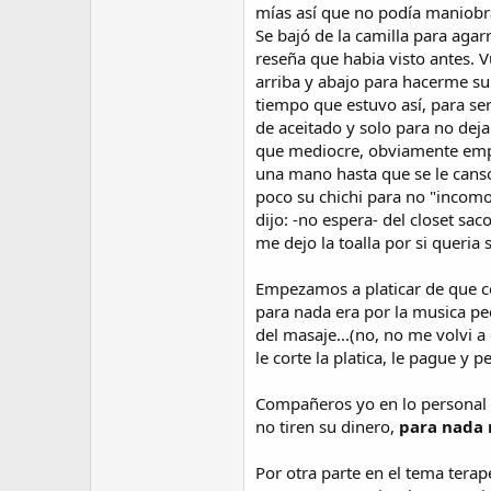
mías así que no podía maniob
Se bajó de la camilla para agar
reseña que habia visto antes. 
arriba y abajo para hacerme s
tiempo que estuvo así, para ser
de aceitado y solo para no dej
que mediocre, obviamente empez
una mano hasta que se le canso 
poco su chichi para no "incomo
dijo: -no espera- del closet sa
me dejo la toalla por si queria
Empezamos a platicar de que co
para nada era por la musica ped
del masaje...(no, no me volvi 
le corte la platica, le pague y
Compañeros yo en lo personal n
no tiren su dinero,
para nada
Por otra parte en el tema terape