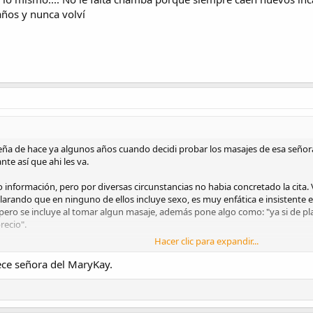
ños y nunca volví
eña de hace ya algunos años cuando decidi probar los masajes de esa señora 
nte así que ahi les va.
 información, pero por diversas circunstancias no habia concretado la cita.
arando que en ninguno de ellos incluye sexo, es muy enfática e insistente e
 pero se incluye al tomar algun masaje, además pone algo como: "ya si de pl
recio".
Hacer clic para expandir...
sta señora y queria probar el masaje erotico así que pedi cita para el día si
er que timbre tocar por que habia un chingo (para mi, mas de 5 ya cuentan c
rece señora del MaryKay.
 en un atuendo muy casual, un pantalon de mezclilla, blusa normalita, sanda
anquilizó un poco ya que iba algo nervioso.
sentamos en las sillas del escritorio y empezamos con una plática simple, q
 no?) Que si era la primera vez que tomaba un masaje de ese tipo, etc. Me vo