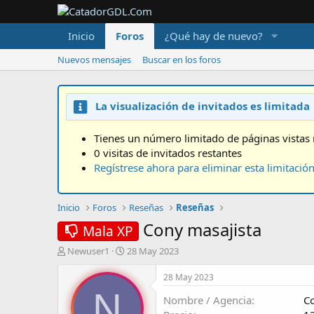
Inicio
Foros
¿Qué hay de nuevo?
Nuevos mensajes
Buscar en los foros
La visualización de invitados es limitada
Tienes un número limitado de páginas vistas 
0 visitas de invitados restantes
Regístrese ahora para eliminar esta limitació
Inicio
Foros
Reseñas
Reseñas
Cony masajista
Mala XP
A
F
Newuser1
28 May 2023
u
e
t
c
28 May 2023
o
h
N
Nombre / Agencia
C
r
a
d
d