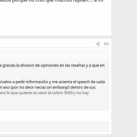
#4
gracias la division de opiniones en las reseñas y a que en
 Vuelvo a pedir información y me avienta el speech de cada
n eso (por no decir necia) sin embargó dentro de sus
ano lo que quieres es sexo te cobro 3500 y no hay
guiente. Llego puntual y le mando mensaje estando afuera
omo un chingo) paso al depa y algo tímido la saludo, ella
lias con pedreria, un maquillaje ligero, perfume frutal y
ue si estaba nervioso (típico que te recuerdan un
lvió a explicar la dinamica del masaje rápidamente y me