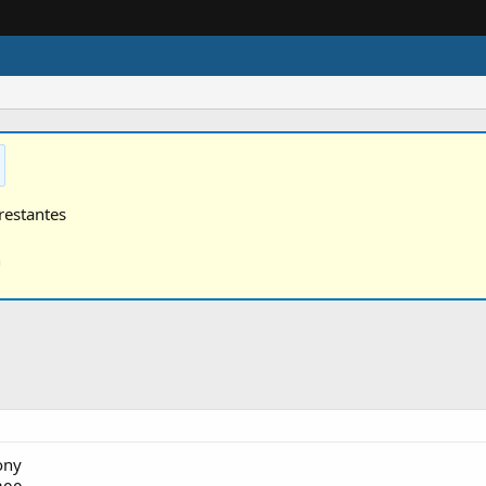
restantes
n
ony