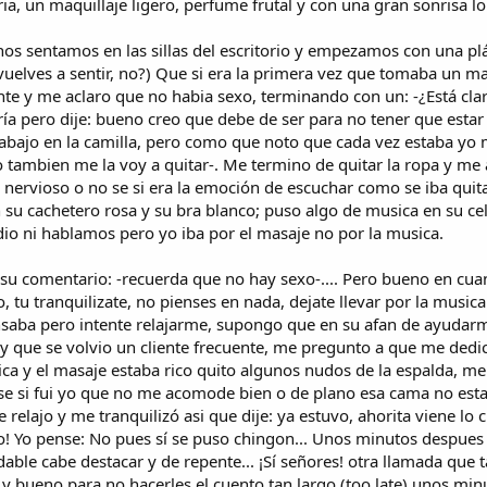
ia, un maquillaje ligero, perfume frutal y con una gran sonrisa l
os sentamos en las sillas del escritorio y empezamos con una plát
uelves a sentir, no?) Que si era la primera vez que tomaba un masa
 y me aclaro que no habia sexo, terminando con un: -¿Está claro?
ía pero dije: bueno creo que debe de ser para no tener que estar
abajo en la camilla, pero como que noto que cada vez estaba yo 
o tambien me la voy a quitar-. Me termino de quitar la ropa y me 
nervioso o no se si era la emoción de escuchar como se iba quitan
su cachetero rosa y su bra blanco; puso algo de musica en su cel
dio ni hablamos pero yo iba por el masaje no por la musica.
su comentario: -recuerda que no hay sexo-.... Pero bueno en cuan
tu tranquilizate, no pienses en nada, dejate llevar por la musica
nsaba pero intente relajarme, supongo que en su afan de ayudarm
 que se volvio un cliente frecuente, me pregunto a que me dedicab
ica y el masaje estaba rico quito algunos nudos de la espalda, me r
no se si fui yo que no me acomode bien o de plano esa cama no es
e relajo y me tranquilizó asi que dije: ya estuvo, ahorita viene lo
to! Yo pense: No pues sí se puso chingon... Unos minutos despues
able cabe destacar y de repente... ¡Sí señores! otra llamada que 
e y bueno para no hacerles el cuento tan largo (too late) unos m