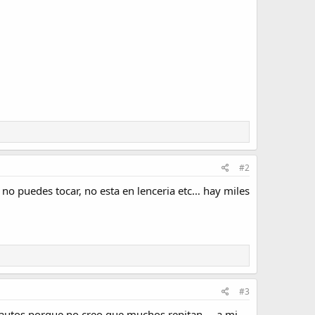
#2
 no puedes tocar, no esta en lenceria etc… hay miles
#3
autos porque no creo que muchos repitan.... a mi