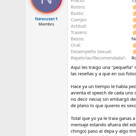
Precio
1
e
e
Rostro
l
i
Busto
t
n
Newuser1
Cuerpo
e
i
Miembro
Actitud
m
c
Trasero
a
i
o
Besos
N
Oral
Desempeño Sexual
Repetirías/Recomendada?
Ro
Aqui les traigo una "pequeña" 
las reseñas y a que en sus fotos
Hace ya un tiempo le había ped
avienta el speech de cada uno 
no decir necia) sin embargó de
de plano lo que quieres es sexo
Total que yo ya le traia ganas 
mensaje estando afuera del edi
chingo) paso al depa y algo tí