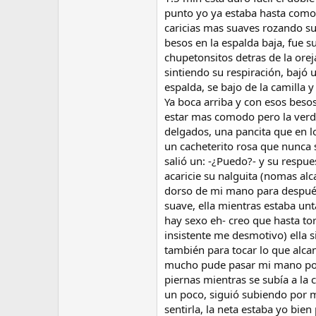
punto yo ya estaba hasta como
caricias mas suaves rozando su
besos en la espalda baja, fue 
chupetonsitos detras de la ore
sintiendo su respiración, bajó 
espalda, se bajo de la camilla 
Ya boca arriba y con esos besos
estar mas comodo pero la verda
delgados, una pancita que en 
un cacheterito rosa que nunca 
salió un: -¿Puedo?- y su respue
acaricie su nalguita (nomas alc
dorso de mi mano para después 
suave, ella mientras estaba unt
hay sexo eh- creo que hasta torc
insistente me desmotivo) ella
también para tocar lo que alca
mucho pude pasar mi mano por s
piernas mientras se subía a la
un poco, siguió subiendo por 
sentirla, la neta estaba yo bien