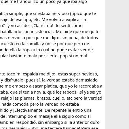
o que me tranquilizó un poco ya que iba algo
ica simple, que si estaba nervioso (típico que te
je de ese tipo, etc. Me volvió a explicar la
- y yo asi de: -¡Clarisimo!- lo sentí como
 batallando con insistencias. Me pide que me quite
mas nervioso por que me dijo: -sin pena, de todos
acuesto en la camilla y no se por que pero de
do ella la ropa a lo cual no pude evitar ver de
ular bastante mala por cierto, pop si no mal
to toco mi espalda me dijo: -estas super nevioso,
 y disfrutalo- pues sí, la verdad estaba demasiado
e me empezo a sacar platica, que yo le recordaba a
a, que si tenia novia, que los taboos...sí ya se! yo
elajo las piernas, brazos, cuello, etc pero la verdad
ta nada comoda pero la verdad no estaba
 chido y ¡Efectivamente! De repente le entro una
 de interrumpido el masaje ella siguio como si
también respondió, sin embargo si la anterior duro
inutos después ¡Hubo una tercera llamada! Para ese