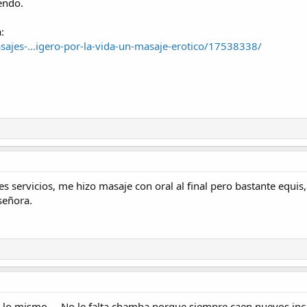
endo.
:
sajes-...igero-por-la-vida-un-masaje-erotico/17538338/
 servicios, me hizo masaje con oral al final pero bastante equis,
señora.
lo mismo.... No le falta chamba porque siempre caen nuevos inc