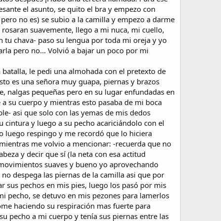
ante el asunto, se quito el bra y empezo con
 pero no es) se subio a la camilla y empezo a darme
 rosaran suavemente, llego a mi nuca, mi cuello,
n tu chava- paso su lengua por toda mi oreja y yo
rla pero no... Volvió a bajar un poco por mi
a batalla, le pedi una almohada con el pretexto de
usto es una señora muy guapa, piernas y brazos
e, nalgas pequeñas pero en su lugar enfundadas en
e a su cuerpo y mientras esto pasaba de mi boca
ible- asi que solo con las yemas de mis dedos
u cintura y luego a su pecho acariciándolo con el
o luego respingo y me recordó que lo hiciera
al mientras me volvio a mencionar: -recuerda que no
abeza y decir que sí (la neta con esa actitud
n movimientos suaves y bueno yo aprovechando
no despega las piernas de la camilla asi que por
r sus pechos en mis pies, luego los pasó por mis
a mi pecho, se detuvo en mis pezones para lamerlos
ome haciendo su respiración mas fuerte para
o su pecho a mi cuerpo y tenía sus piernas entre las