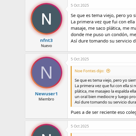
c
aclaro que no habia sexo, terminan
5 Oct 2025
c
ser para no tener que estar batal
i
Se que es tema viejo, pero yo 
estaba yo mas nervioso por que me
o
La primera vez que fui con ella
la camilla y no se por que pero de
n
evitar ver de reojo como se queda
masaje, me saco plática, me ma
e
la calidad del audio ni hablamos p
s
donde me puso un condón, me hi
:
nfnt3
Así dure tomando su servicio 
Empezo el masaje no sin antes su 
Nuevo
temblando, tu tranquilizate, no pi
intente relajarme, supongo que en
5 Oct 2025
frecuente, me pregunto a que me de
N
nudos de la espalda, me relajo las
esta nada comoda pero la verdad no
Noe Fontes dijo:
repente le entro una llamada y ¡C
Se que es tema viejo, pero yo siem
nada, un masaje bastante agradabl
La primera vez que fui con ella si
fácil el doble y bueno para no ha
plática, me masajeo la espalda el
aburriendome pero afortunadamente
Newuser1
un oral bien mediocre y luego proc
cabeza hasta los pies (parece canc
Miembro
Así dure tomando su servicio dur
pechos y su cabello me rosaran su
con tu chava- paso su lengua por t
Pues a de ser reciente eso col
Volvió a bajar un poco por mi espa
Ya boca arriba y con esos besos yo
pero la verdad solo era para pode
5 Oct 2025
no me incomoda, pechos pequeños,