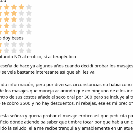
300
4
,
3
0
,
3
0
0
,
2
e
0
0
,
3
s
e
0
0
,
o doy besos
t
s
e
0
0
r
1
t
s
e
0
e
,
r
1
t
s
e
l
0
e
,
r
tundo NO al erotico, sí al terapéutico
t
s
l
0
l
0
e
r
t
a
e
reseña de hace ya algunos años cuando decidi probar los masajes 
l
0
l
e
r
(
s
a
e
 se veia bastante interesante así que ahi les va.
l
l
e
s
t
(
s
a
l
l
)
r
s
t
(
a
ido información, pero por diversas circunstancias no habia concr
l
e
)
r
s
(
a
de los masajes que maneja aclarando que en ninguno de ellos incl
l
e
)
s
(
ntro de sus costos añade el sexo oral por 300 pero se incluye al
l
l
)
s
a
 te cobro 3500 y no hay descuentos, ni rebajas, ese es mi precio"
l
)
(
a
s
(
a esta señora y queria probar el masaje erotico así que pedi cita p
)
s
ficio dónde atiende pa saber que timbre tocar por que habia un
)
mido la saludo, ella me recibe tranquila y amablemente en un atu