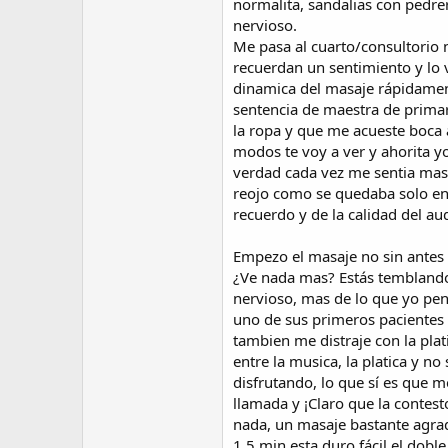
normalita, sandalias con pedrer
nervioso.
Me pasa al cuarto/consultorio n
recuerdan un sentimiento y lo v
dinamica del masaje rápidamente
sentencia de maestra de primar
la ropa y que me acueste boca 
modos te voy a ver y ahorita y
verdad cada vez me sentia mas 
reojo como se quedaba solo en 
recuerdo y de la calidad del au
Empezo el masaje no sin antes 
¿Ve nada mas? Estás temblando, 
nervioso, mas de lo que yo pe
uno de sus primeros pacientes y
tambien me distraje con la plat
entre la musica, la platica y 
disfrutando, lo que sí es que m
llamada y ¡Claro que la contes
nada, un masaje bastante agrad
1.5 min esta duro fácil el dobl