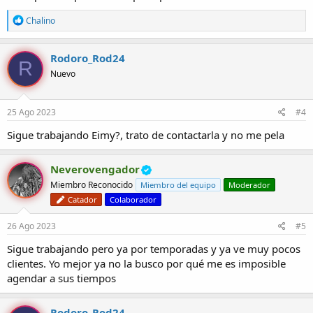
R
Chalino
e
a
c
Rodoro_Rod24
R
c
Nuevo
i
o
n
e
25 Ago 2023
#4
s
:
Sigue trabajando Eimy?, trato de contactarla y no me pela
Neverovengador
Miembro Reconocido
Miembro del equipo
Moderador
Catador
Colaborador
26 Ago 2023
#5
Sigue trabajando pero ya por temporadas y ya ve muy pocos
clientes. Yo mejor ya no la busco por qué me es imposible
agendar a sus tiempos
Rodoro_Rod24