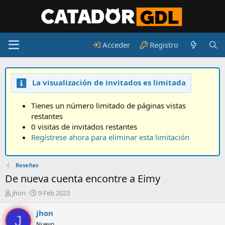
Acceder
Registro
La visualización de invitados es limitada
Tienes un número limitado de páginas vistas
restantes
0 visitas de invitados restantes
Regístrese ahora para eliminar esta limitación
Reseñas
De nueva cuenta encontre a Eimy
A
F
jhon
9 Feb 2023
u
e
t
c
jhon
J
o
h
Nuevo