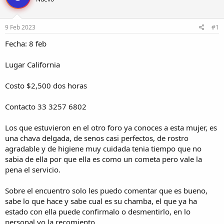
r
a
d
d
e
e
9 Feb 2023
#1
l
i
t
n
Fecha: 8 feb
e
i
m
c
Lugar California
a
i
o
Costo $2,500 dos horas
Contacto 33 3257 6802
Los que estuvieron en el otro foro ya conoces a esta mujer, es
una chava delgada, de senos casi perfectos, de rostro
agradable y de higiene muy cuidada tenia tiempo que no
sabia de ella por que ella es como un cometa pero vale la
pena el servicio.
Sobre el encuentro solo les puedo comentar que es bueno,
sabe lo que hace y sabe cual es su chamba, el que ya ha
estado con ella puede confirmalo o desmentirlo, en lo
personal yo la recomiento.