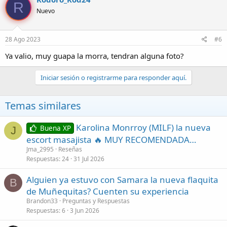
R
Nuevo
28 Ago 2023
#6
Ya valio, muy guapa la morra, tendran alguna foto?
Iniciar sesión o registrarme para responder aquí.
Temas similares
Karolina Monrroy (MILF) la nueva
Buena XP
J
escort masajista 🔥 MUY RECOMENDADA…
Jma_2995
Reseñas
Respuestas
24
31 Jul 2026
Alguien ya estuvo con Samara la nueva flaquita
B
de Muñequitas? Cuenten su experiencia
Brandon33
Preguntas y Respuestas
Respuestas
6
3 Jun 2026