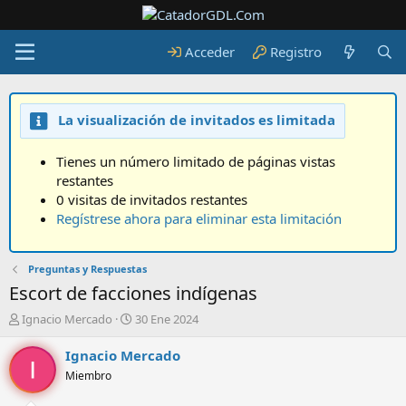
Acceder
Registro
La visualización de invitados es limitada
Tienes un número limitado de páginas vistas
restantes
0 visitas de invitados restantes
Regístrese ahora para eliminar esta limitación
Preguntas y Respuestas
Escort de facciones indígenas
A
F
Ignacio Mercado
30 Ene 2024
u
e
t
c
Ignacio Mercado
o
h
Miembro
r
a
d
d