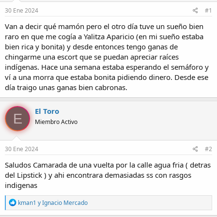
e
e
30 Ene 2024
#1
l
i
t
n
Van a decir qué mamón pero el otro día tuve un sueño bien
e
i
raro en que me cogía a Yalitza Aparicio (en mi sueño estaba
m
c
bien rica y bonita) y desde entonces tengo ganas de
a
i
chingarme una escort que se puedan apreciar raíces
o
indígenas. Hace una semana estaba esperando el semáforo y
ví a una morra que estaba bonita pidiendo dinero. Desde ese
día traigo unas ganas bien cabronas.
El Toro
E
Miembro Activo
30 Ene 2024
#2
Saludos Camarada de una vuelta por la calle agua fria ( detras
del Lipstick ) y ahi encontrara demasiadas ss con rasgos
indigenas
R
kman1
y
Ignacio Mercado
e