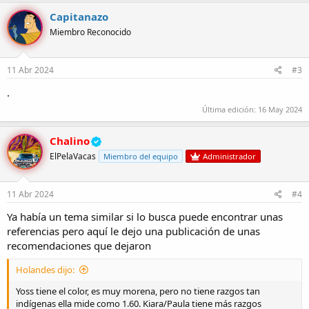
a
c
Capitanazo
c
Miembro Reconocido
i
o
n
e
11 Abr 2024
#3
s
:
.
Última edición:
16 May 2024
Chalino
ElPelaVacas
Miembro del equipo
Administrador
11 Abr 2024
#4
Ya había un tema similar si lo busca puede encontrar unas
referencias pero aquí le dejo una publicación de unas
recomendaciones que dejaron
Holandes dijo:
Yoss tiene el color, es muy morena, pero no tiene razgos tan
indígenas ella mide como 1.60. Kiara/Paula tiene más razgos