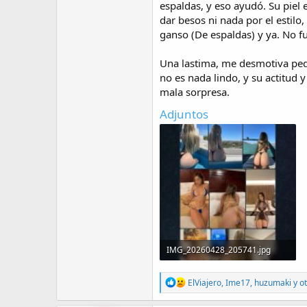
espaldas, y eso ayudó. Su piel e
dar besos ni nada por el estilo
ganso (De espaldas) y ya. No f
Una lastima, me desmotiva pedi
no es nada lindo, y su actitud y
mala sorpresa.
Adjuntos
IMG_20260428_205741.jpg
971,7 KB · Visitas: 626
R
ElViajero
,
Ime17
,
huzumaki
y ot
e
a