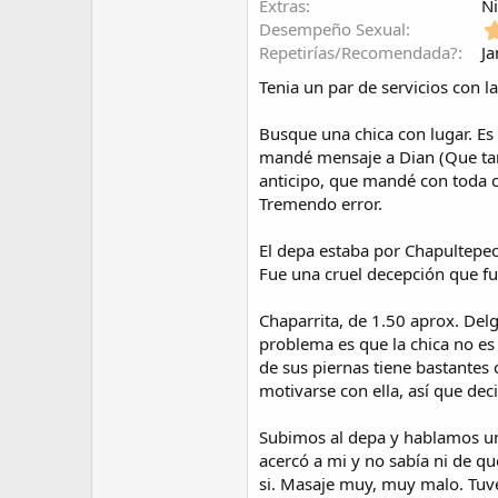
Extras
Ni
Desempeño Sexual
Repetirías/Recomendada?
J
Tenia un par de servicios con l
Busque una chica con lugar. Es 
mandé mensaje a Dian (Que tar
anticipo, que mandé con toda co
Tremendo error.
El depa estaba por Chapultepec
Fue una cruel decepción que fue
Chaparrita, de 1.50 aprox. Del
problema es que la chica no es
de sus piernas tiene bastantes 
motivarse con ella, así que dec
Subimos al depa y hablamos un 
acercó a mi y no sabía ni de q
si. Masaje muy, muy malo. Tuve 