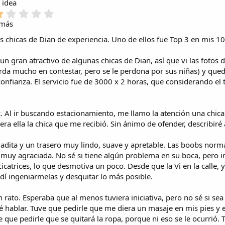
)
r
 idea
s
(
l
e
)
1
s
a
l
,
)
amás
(
l
0
s
a
as chicas de Dian de experiencia. Uno de ellos fue Top 3 en mis 1
0
)
(
e
s
s
un gran atractivo de algunas chicas de Dian, así que vi las fotos 
)
t
da mucho en contestar, pero se le perdona por sus niñas) y qued
r
nfianza. El servicio fue de 3000 x 2 horas, que considerando el 
e
l
l
a
. Al ir buscando estacionamiento, me llamo la atención una chica
(
ra ella la chica que me recibió. Sin ánimo de ofender, describiré 
s
)
gadita y un trasero muy lindo, suave y apretable. Las boobs norm
 muy agraciada. No sé si tiene algún problema en su boca, pero i
cicatrices, lo que desmotiva un poco. Desde que la Vi en la calle
idí ingeniarmelas y desquitar lo más posible.
rato. Esperaba que al menos tuviera iniciativa, pero no sé si sea
ué hablar. Tuve que pedirle que me diera un masaje en mis pies y 
que pedirle que se quitará la ropa, porque ni eso se le ocurrió. To