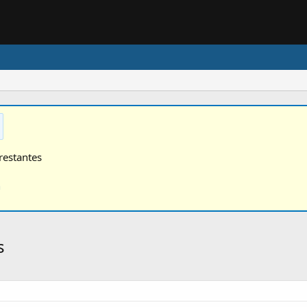
restantes
n
s