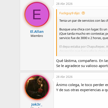
c
28 Abr 2026
c
E
i
Fuckguy9 dijo:
o
n
Tenia un par de servicios con las 
e
s
Busque una chica con lugar. Es un 
:
El.Allan
(Que tarda mucho en contestar, pe
Miembro
servicio fue de 3000 x 2 horas, qu
El depa estaba por Chapultepec. A
decepción que fuera ella la chica q
Chaparrita, de 1.50 aprox. Delgad
Qué lástima, compañero. En las
no es muy agraciada. No sé si tien
Se le agradece su valioso aport
que desmotiva un poco. Desde que l
más posible.
28 Abr 2026
Subimos al depa y hablamos un rato
Ánimo colega, le toco perder en
de qué hablar. Tuve que pedirle q
Y de sus otras experiencias a 
que se quitará la ropa, porque ni e
le pedí que me acariciara y yo la 
generalmente son garantía. Al fina
Jok3r_
Una lastima, me desmotiva pedir o