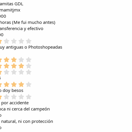
amitas GDL
mamitjmx
000
horas (Me fui mucho antes)
ansferencia y efectivo
00
1
,
uy antiguas o Photoshopeadas
0
0
3
e
,
4
s
0
,
1
t
0
0
,
r
4
e
0
0
e
4
s
e
0
l
,
o doy besos
t
s
e
l
0
r
1
t
s
a
0
e
,
r
 por accidente
t
(
e
l
0
e
r
ca ni cerca del campeón
s
s
l
0
l
e
)
o
t
a
e
l
l
r
 natural, ni con protección
(
s
a
l
e
o
s
t
(
a
l