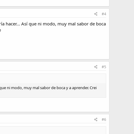
ro te llevas una mala sorpresa.
#4
ería hacer... Así que ni modo, muy mal sabor de boca
e
#5
sí que ni modo, muy mal sabor de boca y a aprender. Crei
#6