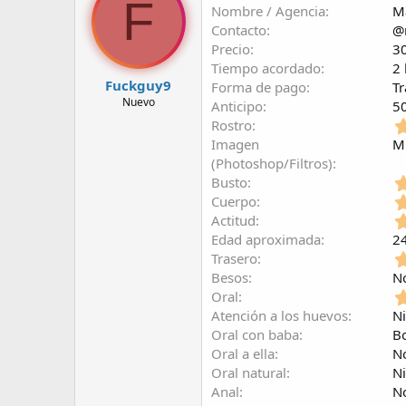
F
Nombre / Agencia
M
r
a
d
d
Contacto
@
e
e
Precio
3
l
i
Tiempo acordado
2 
t
n
Fuckguy9
Forma de pago
Tr
e
i
Nuevo
Anticipo
5
m
c
Rostro
a
i
o
Imagen
M
(Photoshop/Filtros)
Busto
Cuerpo
Actitud
Edad aproximada
2
Trasero
Besos
N
Oral
Atención a los huevos
Ni
Oral con baba
Bo
Oral a ella
N
Oral natural
Ni
Anal
N