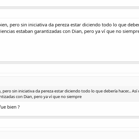
vierte en el peor servicio del 2026. Cuidado con las fotos, se ven increíbles pe
en, pero sin iniciativa da pereza estar diciendo todo lo que deb
eriencias estaban garantizadas con Dian, pero ya ví que no siempr
 pero sin iniciativa da pereza estar diciendo todo lo que debería hacer... A
ntizadas con Dian, pero ya ví que no siempre
fue bien ?