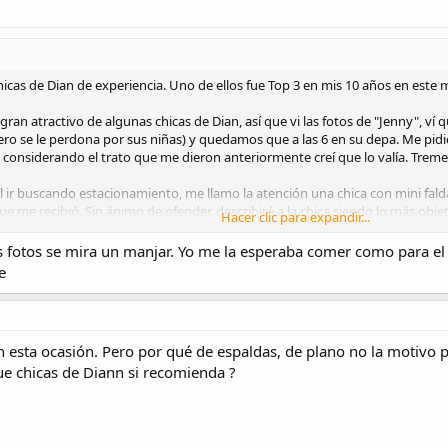
chicas de Dian de experiencia. Uno de ellos fue Top 3 en mis 10 años en este 
gran atractivo de algunas chicas de Dian, así que vi las fotos de "Jenny", 
ro se le perdona por sus niñas) y quedamos que a las 6 en su depa. Me pidi
e considerando el trato que me dieron anteriormente creí que lo valía. Treme
l ir buscando estacionamiento, me llamo la atención una chica con mini fald
ue me recibió. Sin ánimo de ofender, describiré a la chica siendo lo más objet
Hacer clic para expandir...
ita y un trasero muy lindo, suave y apretable. Las boobs normales, pero por
 fotos se mira un manjar. Yo me la esperaba comer como para el f
e algún problema en su boca, pero incluso no se le entiende en algunas ocasi
e
a Vi en la calle, y después en el depa, supe que el campeón no iba a motivar
. Esperaba que al menos tuviera iniciativa, pero no sé si sea nueva en esto,
 esta ocasión. Pero por qué de espaldas, de plano no la motivo p
ue me diera un masaje en mis pies y en todo el cuerpo, y con buena actitud 
que chicas de Diann si recomienda ?
so se le ocurrió. Todo el tiempo del servicio, tuve a la chica de espaldas, y 
toque. No tuvo la iniciativa de hacer oral, dar besos ni nada por el estilo, l
l solo fue un jalón de ganso (De espaldas) y ya. No fue ni 1 hora del servi
tra chica con Dian porque veo que no son garantía todas. La chica fue amab