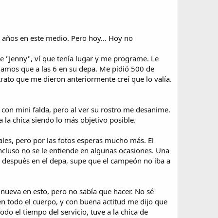
0 años en este medio. Pero hoy... Hoy no
de "Jenny", ví que tenía lugar y me programe. Le
amos que a las 6 en su depa. Me pidió 500 de
trato que me dieron anteriormente creí que lo valía.
 con mini falda, pero al ver su rostro me desanime.
a la chica siendo lo más objetivo posible.
ales, pero por las fotos esperas mucho más. El
ncluso no se le entiende en algunas ocasiones. Una
, y después en el depa, supe que el campeón no iba a
 nueva en esto, pero no sabía que hacer. No sé
en todo el cuerpo, y con buena actitud me dijo que
do el tiempo del servicio, tuve a la chica de