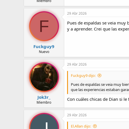
Miembro
su actitud y cero iniciativa la con
29 Abr 2026
F
Pues de espaldas se veia muy bi
y a aprender. Crei que las exp
Fuckguy9
Nuevo
29 Abr 2026
Fuckguy9 dijo:
Pues de espaldas se veia muy bien,
que las experiencias estaban gara
Jok3r_
Con cuáles chicas de Dian si le 
Miembro
29 Abr 2026
El.Allan dijo: