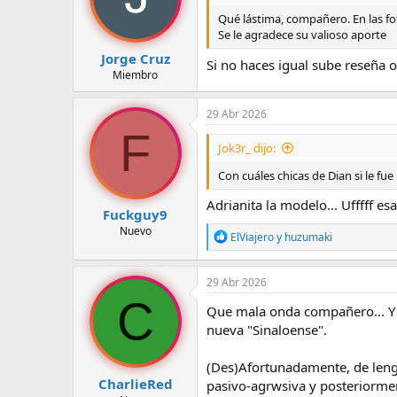
Qué lástima, compañero. En las fo
Se le agradece su valioso aporte
Jorge Cruz
Si no haces igual sube reseña o
Miembro
29 Abr 2026
F
Jok3r_ dijo:
Con cuáles chicas de Dian si le fue
Adrianita la modelo... Ufffff es
Fuckguy9
Nuevo
R
ElViajero
y
huzumaki
e
a
c
29 Abr 2026
c
C
i
Que mala onda compañero... Y m
o
nueva "Sinaloense".
n
e
s
(Des)Afortunadamente, de lengu
:
CharlieRed
pasivo-agrwsiva y posteriorme