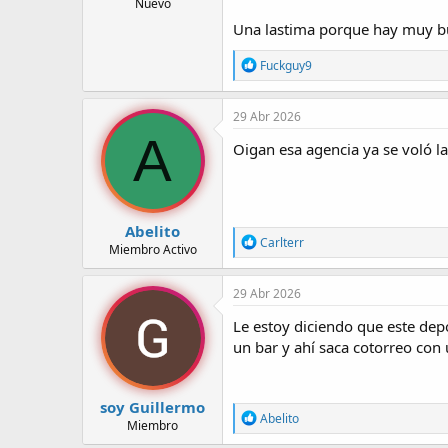
Nuevo
Una lastima porque hay muy bue
R
Fuckguy9
e
a
c
29 Abr 2026
c
A
i
Oigan esa agencia ya se voló l
o
n
e
s
:
Abelito
R
Carlterr
Miembro Activo
e
a
c
29 Abr 2026
c
i
Le estoy diciendo que este depo
o
un bar y ahí saca cotorreo con 
n
e
s
:
soy Guillermo
R
Abelito
Miembro
e