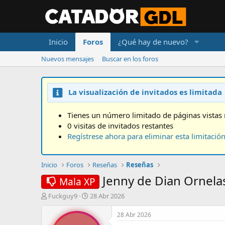
Inicio
Foros
¿Qué hay de nuevo?
Nuevos mensajes
Buscar en los foros
La visualización de invitados es limitada
Tienes un número limitado de páginas vistas 
0 visitas de invitados restantes
Regístrese ahora para eliminar esta limitació
Inicio
Foros
Reseñas
Reseñas
Jenny de Dian Ornela
Mala XP
A
F
Fuckguy9
28 Abr 2026
u
e
t
c
28 Abr 2026
o
h