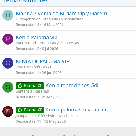
Temas similares
Marina / Kenia de Miriam vip y Harem
H
Hugogonzalez
Preguntas y Respuestas
Respuestas
4
16 May 2026
Kenia Paloma vip
P
Padrintrend
Preguntas y Respuestas
Respuestas
2
6 Jul 2026
KENIA DE PALOMA VIP
O
OMEGA
Estéticas / Casitas
Respuestas
1
26 Jun 2026
Kenia tentaciones Gdl
Buena XP
S
Santana8
Reseñas
Respuestas
7
29 May 2026
Kenia palomas revolución
Buena XP
Juanpablo645153
Estéticas / Casitas
Respuestas
11
13 May 2026