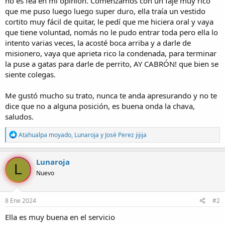
no es fea en mi opinión. Comenzamos con un faje muy rico
que me puso luego luego super duro, ella traía un vestido
cortito muy fácil de quitar, le pedí que me hiciera oral y vaya
que tiene voluntad, nomás no le pudo entrar toda pero ella lo
intento varias veces, la acosté boca arriba y a darle de
misionero, vaya que aprieta rico la condenada, para terminar
la puse a gatas para darle de perrito, AY CABRÓN! que bien se
siente colegas.
Me gustó mucho su trato, nunca te anda apresurando y no te
dice que no a alguna posición, es buena onda la chava,
saludos.
R
Atahualpa moyado
,
Lunaroja
y
José Perez jijija
e
a
c
Lunaroja
L
c
Nuevo
i
o
n
e
8 Ene 2024
#2
s
:
Ella es muy buena en el servicio