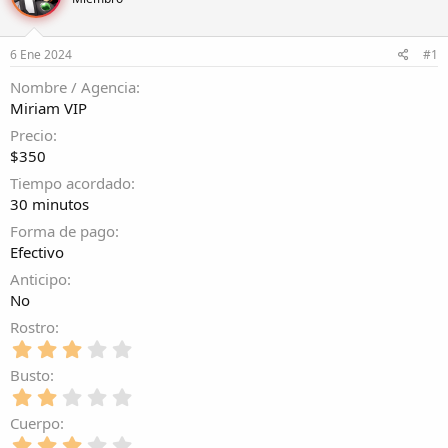
r
a
d
d
e
e
6 Ene 2024
#1
l
i
t
n
Nombre / Agencia
e
i
Miriam VIP
m
c
a
i
Precio
o
$350
Tiempo acordado
30 minutos
Forma de pago
Efectivo
Anticipo
No
Rostro
3
,
Busto
0
2
0
,
e
Cuerpo
0
s
3