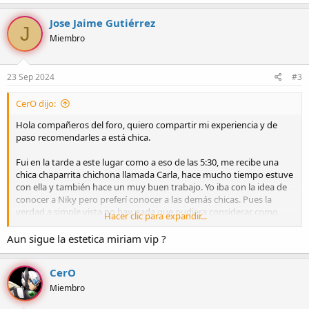
Jose Jaime Gutiérrez
J
Miembro
23 Sep 2024
#3
CerO dijo:
Hola compañeros del foro, quiero compartir mi experiencia y de
paso recomendarles a está chica.
Fui en la tarde a este lugar como a eso de las 5:30, me recibe una
chica chaparrita chichona llamada Carla, hace mucho tiempo estuve
con ella y también hace un muy buen trabajo. Yo iba con la idea de
conocer a Niky pero preferí conocer a las demás chicas. Pues la
verdad a simple vista no hay nada que pudiera considerar como
Hacer clic para expandir...
joya pero dentro de lo que cabe no hay tan mala calidad.
Aun sigue la estetica miriam vip ?
Elijo a está chica Kenia, una joven no tan joven, es una chica
morenita, es bajita de estatura y muy flaquita pero con un culito
CerO
que se veía muy bien, de rostro no es una belleza pero no es fea en
mi opinión. Comenzamos con un faje muy rico que me puso luego
Miembro
luego super duro, ella traía un vestido cortito muy fácil de quitar, le