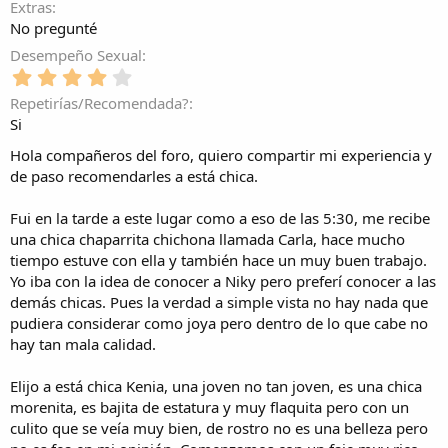
(
Extras
s
No pregunté
)
Desempeño Sexual
4
,
Repetirías/Recomendada?
0
Si
0
e
Hola compañeros del foro, quiero compartir mi experiencia y
s
de paso recomendarles a está chica.
t
r
Fui en la tarde a este lugar como a eso de las 5:30, me recibe
e
l
una chica chaparrita chichona llamada Carla, hace mucho
l
tiempo estuve con ella y también hace un muy buen trabajo.
a
Yo iba con la idea de conocer a Niky pero preferí conocer a las
(
demás chicas. Pues la verdad a simple vista no hay nada que
s
pudiera considerar como joya pero dentro de lo que cabe no
)
hay tan mala calidad.
Elijo a está chica Kenia, una joven no tan joven, es una chica
morenita, es bajita de estatura y muy flaquita pero con un
culito que se veía muy bien, de rostro no es una belleza pero