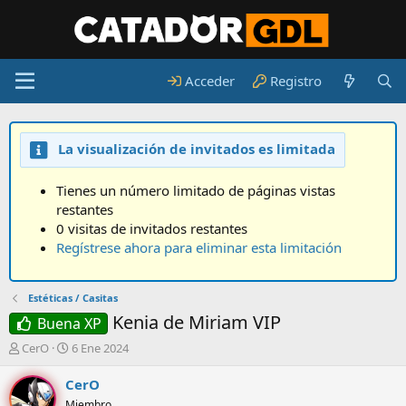
Acceder
Registro
La visualización de invitados es limitada
Tienes un número limitado de páginas vistas
restantes
0 visitas de invitados restantes
Regístrese ahora para eliminar esta limitación
Estéticas / Casitas
Kenia de Miriam VIP
Buena XP
A
F
CerO
6 Ene 2024
u
e
t
c
CerO
o
h
Miembro