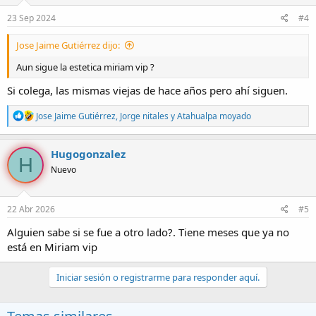
pedí que me hiciera oral y vaya que tiene voluntad, nomás no le
pudo entrar toda pero ella lo intento varias veces, la acosté boca
23 Sep 2024
#4
arriba y a darle de misionero, vaya que aprieta rico la condenada,
para terminar la puse a gatas para darle de perrito, AY CABRÓN! que
Jose Jaime Gutiérrez dijo:
bien se siente colegas.
Aun sigue la estetica miriam vip ?
Me gustó mucho su trato, nunca te anda apresurando y no te dice
Si colega, las mismas viejas de hace años pero ahí siguen.
que no a alguna posición, es buena onda la chava, saludos.
R
Jose Jaime Gutiérrez
,
Jorge nitales
y
Atahualpa moyado
e
a
c
Hugogonzalez
H
c
Nuevo
i
o
n
e
22 Abr 2026
#5
s
:
Alguien sabe si se fue a otro lado?. Tiene meses que ya no
está en Miriam vip
Iniciar sesión o registrarme para responder aquí.