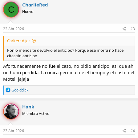
CharlieRed
C
Nuevo
22 Abr 2026
#3
Carlterr dijo:
Por lo menos te devolvió el anticipo? Porque esa morra no hace
citas sin anticipo
Afortunadamente no fue el caso, no pidio anticipo, asi que ahi
no hubo perdida. La unica perdida fue el tiempo y el costo del
Motel, jajaja
R
Goolddick
e
a
c
Hank
c
Miembro Activo
i
o
n
e
23 Abr 2026
#4
s