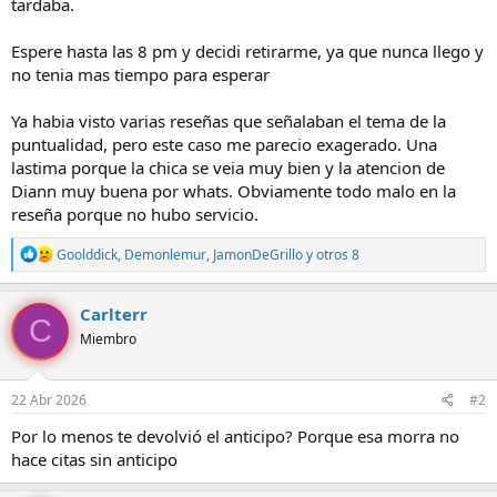
tardaba.
s
)
Espere hasta las 8 pm y decidi retirarme, ya que nunca llego y
no tenia mas tiempo para esperar
Ya habia visto varias reseñas que señalaban el tema de la
puntualidad, pero este caso me parecio exagerado. Una
lastima porque la chica se veia muy bien y la atencion de
Diann muy buena por whats. Obviamente todo malo en la
reseña porque no hubo servicio.
R
Goolddick
,
Demonlemur
,
JamonDeGrillo
y otros 8
e
a
c
Carlterr
C
c
Miembro
i
o
n
e
22 Abr 2026
#2
s
:
Por lo menos te devolvió el anticipo? Porque esa morra no
hace citas sin anticipo