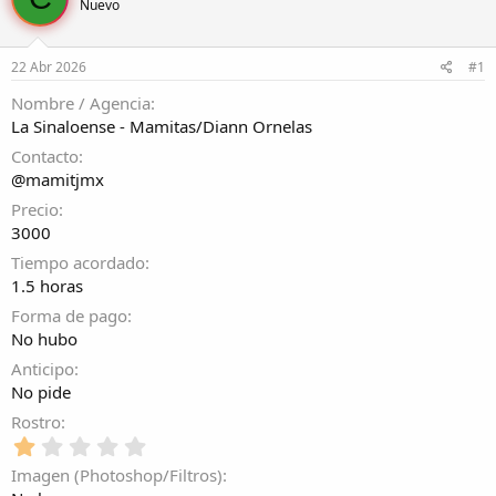
Nuevo
r
a
d
d
e
e
22 Abr 2026
#1
l
i
t
n
Nombre / Agencia
e
i
La Sinaloense - Mamitas/Diann Ornelas
m
c
a
i
Contacto
o
@mamitjmx
Precio
3000
Tiempo acordado
1.5 horas
Forma de pago
No hubo
Anticipo
No pide
Rostro
1
,
Imagen (Photoshop/Filtros)
0