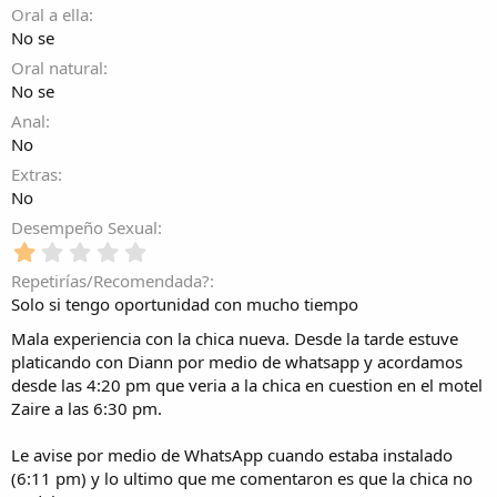
(
Oral a ella
r
s
e
No se
)
l
Oral natural
l
No se
a
(
Anal
s
No
)
Extras
No
Desempeño Sexual
1
,
Repetirías/Recomendada?
0
Solo si tengo oportunidad con mucho tiempo
0
e
Mala experiencia con la chica nueva. Desde la tarde estuve
s
platicando con Diann por medio de whatsapp y acordamos
t
desde las 4:20 pm que veria a la chica en cuestion en el motel
r
Zaire a las 6:30 pm.
e
l
l
Le avise por medio de WhatsApp cuando estaba instalado
a
(6:11 pm) y lo ultimo que me comentaron es que la chica no
(