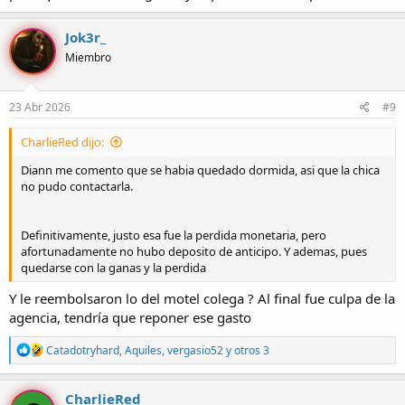
Jok3r_
Miembro
23 Abr 2026
#9
CharlieRed dijo:
Diann me comento que se habia quedado dormida, asi que la chica
no pudo contactarla.
Definitivamente, justo esa fue la perdida monetaria, pero
afortunadamente no hubo deposito de anticipo. Y ademas, pues
quedarse con la ganas y la perdida
Y le reembolsaron lo del motel colega ? Al final fue culpa de la
agencia, tendría que reponer ese gasto
R
Catadotryhard
,
Aquiles
,
vergasio52
y otros 3
e
a
c
CharlieRed