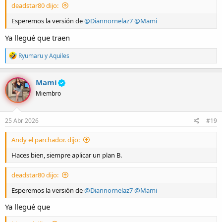
deadstar80 dijo:
Esperemos la versión de
@Diannornelaz7
@Mami
Ya llegué que traen
R
Ryumaru
y
Aquiles
e
a
c
Mami
c
Miembro
i
o
n
e
25 Abr 2026
#19
s
:
Andy el parchador. dijo:
Haces bien, siempre aplicar un plan B.
deadstar80 dijo:
Esperemos la versión de
@Diannornelaz7
@Mami
Ya llegué que