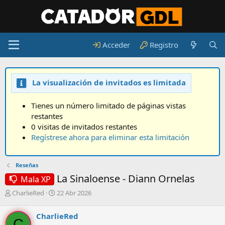
Acceder
Registro
La visualización de invitados es limitada
Tienes un número limitado de páginas vistas
restantes
0 visitas de invitados restantes
Regístrese ahora para eliminar esta limitación
Reseñas
La Sinaloense - Diann Ornelas
Mala XP
A
F
CharlieRed
22 Abr 2026
u
e
t
c
CharlieRed
o
h
C