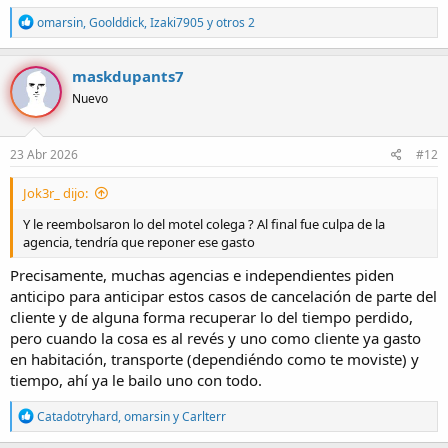
R
omarsin
,
Goolddick
,
Izaki7905
y otros 2
e
a
c
maskdupants7
c
Nuevo
i
o
n
e
23 Abr 2026
#12
s
:
Jok3r_ dijo:
Y le reembolsaron lo del motel colega ? Al final fue culpa de la
agencia, tendría que reponer ese gasto
Precisamente, muchas agencias e independientes piden
anticipo para anticipar estos casos de cancelación de parte del
cliente y de alguna forma recuperar lo del tiempo perdido,
pero cuando la cosa es al revés y uno como cliente ya gasto
en habitación, transporte (dependiéndo como te moviste) y
tiempo, ahí ya le bailo uno con todo.
R
Catadotryhard
,
omarsin
y
Carlterr
e
a