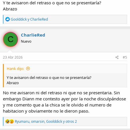
:
Y te avisaron del retraso o que no se presentaría?
Abrazo
R
Goolddick
y
CharlieRed
e
a
c
CharlieRed
C
c
Nuevo
i
o
n
e
23 Abr 2026
#5
s
:
Hank dijo:
Y te avisaron del retraso o que no se presentaría?
Abrazo
No me avisaron ni del retraso ni que no se presentaria. Sin
embargo Diann me contesto ayer por la noche disculpándose
y me comento que a la chica se le olvido el numero de
habitacion y obviamente no le dieron paso.
R
Ryumaru
,
omarsin
,
Goolddick
y otros 2
e