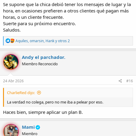
Se supone que la chica debió tener los mensajes de lugar y la
hora, en ocasiones prefieren a otros clientes qué pagan más
horas, o un cliente frecuente.
Suerte para su próximo encuentro.
Saludos.
R
Aquiles
,
omarsin
,
Hank
y otros 2
e
a
c
Andy el parchador.
c
Miembro Reconocido
i
o
n
e
24 Abr 2026
#16
s
:
CharlieRed dijo:
La verdad no colega, pero no me iba a pelear por eso.
Haces bien, siempre aplicar un plan B.
Mami
Miembro