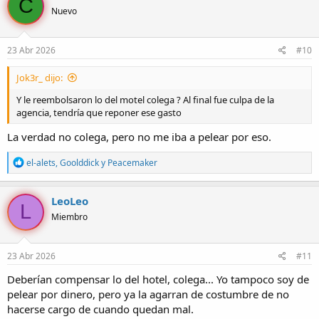
C
c
Nuevo
i
o
n
e
23 Abr 2026
#10
s
:
Jok3r_ dijo:
Y le reembolsaron lo del motel colega ? Al final fue culpa de la
agencia, tendría que reponer ese gasto
La verdad no colega, pero no me iba a pelear por eso.
R
el-alets
,
Goolddick
y
Peacemaker
e
a
c
LeoLeo
L
c
Miembro
i
o
n
e
23 Abr 2026
#11
s
:
Deberían compensar lo del hotel, colega... Yo tampoco soy de
pelear por dinero, pero ya la agarran de costumbre de no
hacerse cargo de cuando quedan mal.