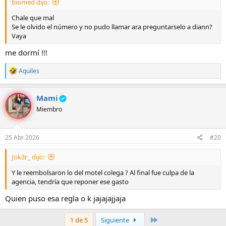
biomed dijo:
Chale que mal
Se le olvido el número y no pudo llamar ara preguntarselo a diann?
Vaya
me dormí !!!
R
Aquiles
e
a
c
Mami
c
Miembro
i
o
n
e
25 Abr 2026
#20
s
:
Jok3r_ dijo:
Y le reembolsaron lo del motel colega ? Al final fue culpa de la
agencia, tendría que reponer ese gasto
Quien puso esa regla o k jajajajjaja
Último
1 de 5
Siguiente