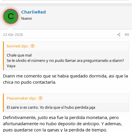
e
a
c
CharlieRed
C
c
Nuevo
i
o
n
e
23 Abr 2026
#8
s
:
biomed dijo:
Chale que mal
Se le olvido el número y no pudo llamar ara preguntarselo a diann?
Vaya
Diann me comento que se habia quedado dormida, asi que la
chica no pudo contactarla.
Peacemaker dijo:
El zaire si es carito. Yo diría que sí hubo perdida jaja
Definitivamente, justo esa fue la perdida monetaria, pero
afortunadamente no hubo deposito de anticipo. Y ademas,
pues quedarse con la ganas y la perdida de tiempo.