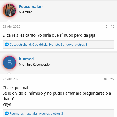
a
c
Peacemaker
c
Miembro
i
o
n
e
23 Abr 2026
#6
s
:
El zaire si es carito. Yo diría que sí hubo perdida jaja
R
Catadotryhard
,
Goolddick
,
Evaristo Sandoval
y otros 3
e
a
c
biomed
B
c
Miembro Reconocido
i
o
n
e
23 Abr 2026
#7
s
:
Chale que mal
Se le olvido el número y no pudo llamar ara preguntarselo a
diann?
Vaya
R
Ryumaru
,
maxhabs
,
Aquiles
y otros 3