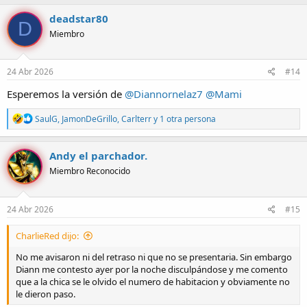
a
c
deadstar80
D
c
Miembro
i
o
n
e
24 Abr 2026
#14
s
:
Esperemos la versión de
@Diannornelaz7
@Mami
R
SaulG
,
JamonDeGrillo
,
Carlterr
y 1 otra persona
e
a
c
Andy el parchador.
c
Miembro Reconocido
i
o
n
e
24 Abr 2026
#15
s
:
CharlieRed dijo:
No me avisaron ni del retraso ni que no se presentaria. Sin embargo
Diann me contesto ayer por la noche disculpándose y me comento
que a la chica se le olvido el numero de habitacion y obviamente no
le dieron paso.