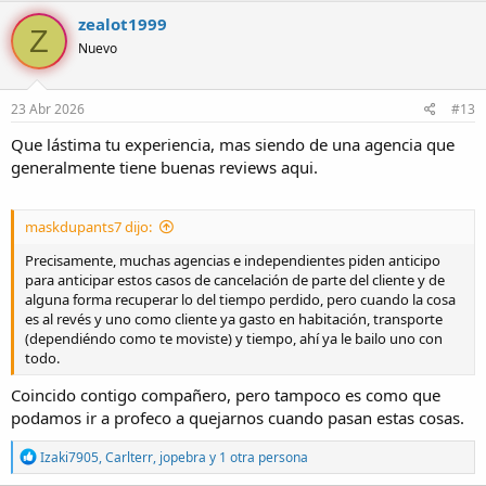
c
zealot1999
Z
c
Nuevo
i
o
n
e
23 Abr 2026
#13
s
:
Que lástima tu experiencia, mas siendo de una agencia que
generalmente tiene buenas reviews aqui.
maskdupants7 dijo:
Precisamente, muchas agencias e independientes piden anticipo
para anticipar estos casos de cancelación de parte del cliente y de
alguna forma recuperar lo del tiempo perdido, pero cuando la cosa
es al revés y uno como cliente ya gasto en habitación, transporte
(dependiéndo como te moviste) y tiempo, ahí ya le bailo uno con
todo.
Coincido contigo compañero, pero tampoco es como que
podamos ir a profeco a quejarnos cuando pasan estas cosas.
R
Izaki7905
,
Carlterr
,
jopebra
y 1 otra persona
e