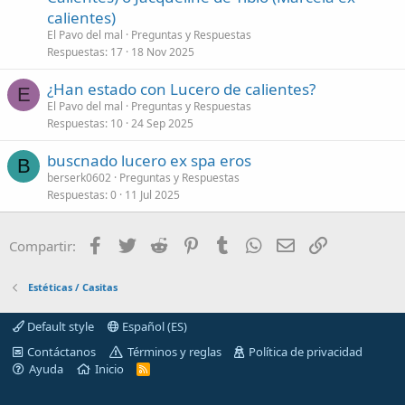
calientes)
El Pavo del mal
Preguntas y Respuestas
Respuestas
17
18 Nov 2025
¿Han estado con Lucero de calientes?
E
El Pavo del mal
Preguntas y Respuestas
Respuestas
10
24 Sep 2025
buscnado lucero ex spa eros
B
berserk0602
Preguntas y Respuestas
Respuestas
0
11 Jul 2025
Facebook
Twitter
Reddit
Pinterest
Tumblr
WhatsApp
Correo electróni
Enlace
Compartir:
Estéticas / Casitas
Default style
Español (ES)
Contáctanos
Términos y reglas
Política de privacidad
Ayuda
Inicio
R
S
S