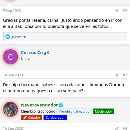
n
e
5 Sep 2023
#2
s
:
Gracias por la reseña, carnal. Justo ando pensando en ir con
ella a Babilonia por lo buenota que se ve en las fotos...
R
grayworm
e
a
c
Corvus CrigX
c
Nuevo
i
o
n
e
14 Sep 2023
#3
s
:
Disculpa hermano, sabes si son relaciones ilimitadas Durante
el tiempo que pagues o es un solo palo?
Neverovengador
Miembro Reconocido
Miembro del equipo
Moderador
Catador
Colaborador
15 Sep 2023
#4