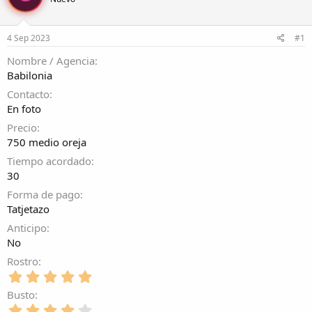
r
a
d
d
e
e
4 Sep 2023
#1
l
i
t
n
Nombre / Agencia
e
i
Babilonia
m
c
a
i
Contacto
o
En foto
Precio
750 medio oreja
Tiempo acordado
30
Forma de pago
Tatjetazo
Anticipo
No
Rostro
5
,
Busto
0
4