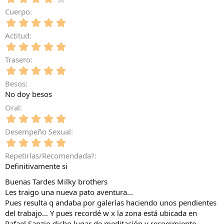
0
,
e
Cuerpo
0
s
5
0
t
,
e
Actitud
r
0
s
e
5
0
t
l
,
e
Trasero
r
l
0
s
e
5
a
0
t
l
,
(
e
Besos
r
l
0
s
s
e
No doy besos
a
0
)
t
l
(
e
Oral
r
l
s
s
e
5
a
)
t
l
,
(
Desempeño Sexual
r
l
0
s
e
5
a
0
)
l
,
(
e
Repetirías/Recomendada?
l
0
s
s
Definitivamente si
a
0
)
t
(
e
r
Buenas Tardes Milky brothers
s
s
e
Les traigo una nueva pato aventura...
)
t
l
Pues resulta q andaba por galerías haciendo unos pendientes
r
l
del trabajo... Y pues recordé w x la zona está ubicada en
e
a
l
Rafael Sanzio dicho lugar de meditación y recogimiento.