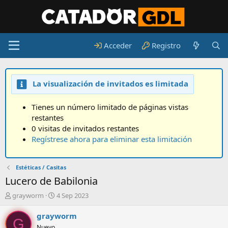
Acceder
Registro
La visualización de invitados es limitada
Tienes un número limitado de páginas vistas
restantes
0 visitas de invitados restantes
Regístrese ahora para eliminar esta limitación
Estéticas / Casitas
Lucero de Babilonia
A
F
grayworm
4 Sep 2023
u
e
t
c
grayworm
G
o
h
Nuevo