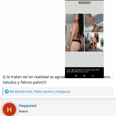
Q te traten así en realidad se agrad
ece...
Saludos y felices palos!!!!
R
Me.Montecristo
,
Petter parker
y
Happosai
e
a
c
Happosai
c
Nuevo
i
o