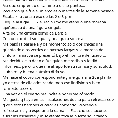
(
l
Así que emprendo el camino a dicho punto....
s
a
)
Recuerdo que fue el miércoles o martes de la semana pasada.
(
Estaba x la zona a eso de las 2 o 3 pm
s
Llegué al lugar...... Y al recibirme me atendió una morena
)
apiñonada de una figura singular....
Alta de una cintura como de Barbie
Con una actitud sin igual y una grata sonrisa
Me pasó la pasarela y de momento solo dos chicas una
güerita de ojos verdes de piernas largas y la morena de
cintura llamativa se presentó bajo el nombre de lucero....
Me decidí x ella dado q fue quien me recibió y le dió
informes.. pero lo que me atrapó fue su sonrisa y su actitud.
Hubo muy buena química diría yo.
Me hace el cobro correspondiente y me guia a la 2da planta
yo detras de ella admirando todo ese lindísimo y bien
formado trasero....
Una vez en el cuarto me invita a ponerme cómodo.
Me gusta q haya en las instalaciones ducha para refrescarse x
q con estos tiempos el calor es horrendo. Procedo a
refrescarme y a esperar a la dama..... Escucho sus tacones
subir las escaleras y muy atenta toca la puerta solicitando