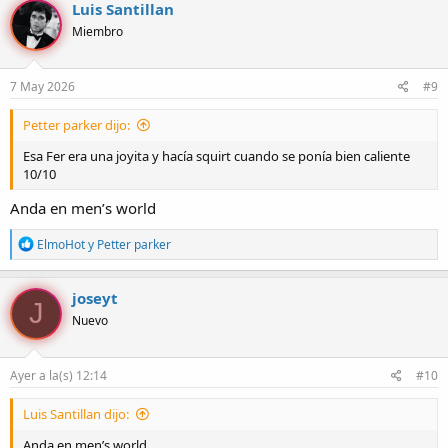
c
Luis Santillan
Una de las más gratas sorpresas que me ha gustado.
c
Q te traten así en realidad se agrad
Ver archivo adjunto 427
ece...
Miembro
i
Saludos y felices palos!!!!
o
n
e
7 May 2026
#9
s
:
Petter parker dijo:
Esa Fer era una joyita y hacía squirt cuando se ponía bien caliente
10/10
Anda en men’s world
R
ElmoHot
y
Petter parker
e
a
c
joseyt
J
c
Nuevo
i
o
n
e
Ayer a la(s) 12:14
#10
s
:
Luis Santillan dijo:
Anda en men’s world