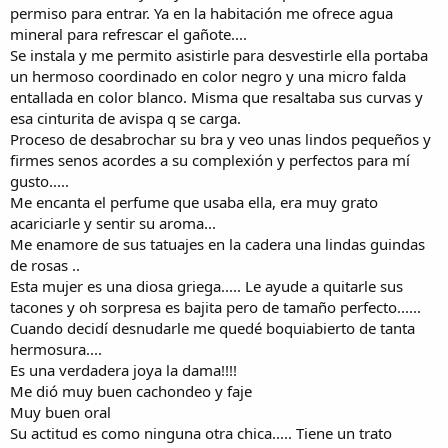
permiso para entrar. Ya en la habitación me ofrece agua
mineral para refrescar el gañote....
Se instala y me permito asistirle para desvestirle ella portaba
un hermoso coordinado en color negro y una micro falda
entallada en color blanco. Misma que resaltaba sus curvas y
esa cinturita de avispa q se carga.
Proceso de desabrochar su bra y veo unas lindos pequeños y
firmes senos acordes a su complexión y perfectos para mí
gusto.....
Me encanta el perfume que usaba ella, era muy grato
acariciarle y sentir su aroma...
Me enamore de sus tatuajes en la cadera una lindas guindas
de rosas ..
Esta mujer es una diosa griega..... Le ayude a quitarle sus
tacones y oh sorpresa es bajita pero de tamaño perfecto......
Cuando decidí desnudarle me quedé boquiabierto de tanta
hermosura....
Es una verdadera joya la dama!!!!
Me dió muy buen cachondeo y faje
Muy buen oral
Su actitud es como ninguna otra chica..... Tiene un trato