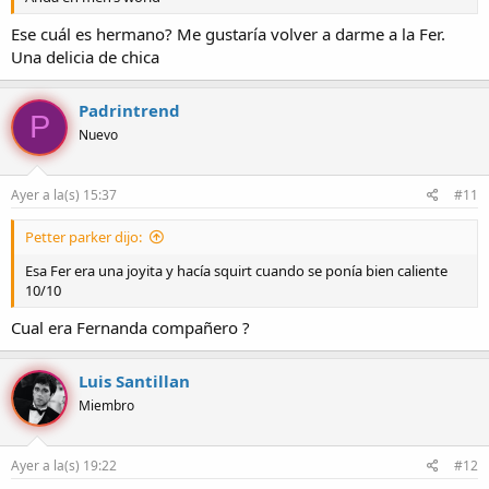
Ese cuál es hermano? Me gustaría volver a darme a la Fer.
Una delicia de chica
Padrintrend
P
Nuevo
Ayer a la(s) 15:37
#11
Petter parker dijo:
Esa Fer era una joyita y hacía squirt cuando se ponía bien caliente
10/10
Cual era Fernanda compañero ?
Luis Santillan
Miembro
Ayer a la(s) 19:22
#12