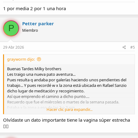
1 por media 2 por 1 una hora
Petter parker
P
Miembro
29 Abr 2026
#5
grayworm dijo:
Buenas Tardes Milky brothers
Les traigo una nueva pato aventura...
Pues resulta q andaba por galerías haciendo unos pendientes del
trabajo... Y pues recordé w x la zona está ubicada en Rafael Sanzio
dicho lugar de meditación y recogimiento.
Así que emprendo el camino a dicho punto....
Recuerdo que fue el miércoles o martes de la semana pasada.
Estaba x la zona a eso de las 2 o 3 pm
Hacer clic para expandir...
Llegué al lugar...... Y al recibirme me atendió una morena apiñonada
de una figura singular....
Olvídaste un dato importante tiene la vagina súper estrecha
Alta de una cintura como de Barbie
😮‍💨
Con una actitud sin igual y una grata sonrisa
Me pasó la pasarela y de momento solo dos chicas una güerita de