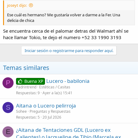
joseyt dijo:
Ese cuál es hermano? Me gustaría volver a darme a la Fer. Una
delicia de chica
Se encuentra cerca de el palomar detras del Walmart ahí se
hace llamar Tokio, te dejo el numero +52 33 1990 3193
Iniciar sesión o registrarme para responder aquí.
Temas similares
Lucero - babilonia
Buena XP
P
Padrintrend
Estéticas / Casitas
Respuestas
9
Ayer a la(s) 15:41
Aitana o Lucero pelirroja
S
Sohee
Preguntas y Respuestas
Respuestas
5
20 Jul 2026
¿Aitana de Tentaciones GDL (Lucero ex
E
Calientes) o Jacqueline de Tibio (Marcela ex