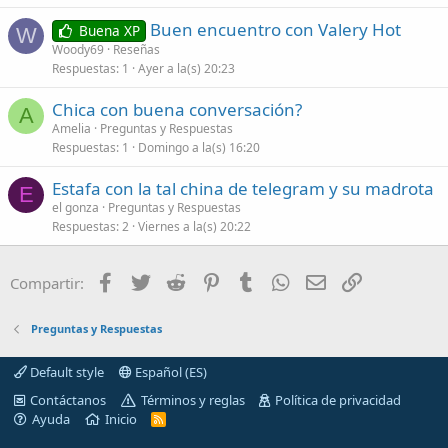
Buen encuentro con Valery Hot
Buena XP
W
Woody69
Reseñas
Respuestas
1
Ayer a la(s) 20:23
Chica con buena conversación?
A
Amelia
Preguntas y Respuestas
Respuestas
1
Domingo a la(s) 16:20
Estafa con la tal china de telegram y su madrota
E
el gonza
Preguntas y Respuestas
Respuestas
2
Viernes a la(s) 20:22
Facebook
Twitter
Reddit
Pinterest
Tumblr
WhatsApp
Correo electróni
Enlace
Compartir:
Preguntas y Respuestas
Default style
Español (ES)
Contáctanos
Términos y reglas
Política de privacidad
Ayuda
Inicio
R
S
S