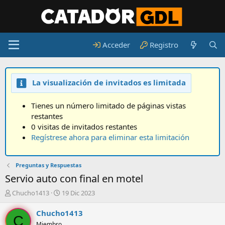
Acceder
Registro
La visualización de invitados es limitada
Tienes un número limitado de páginas vistas
restantes
0 visitas de invitados restantes
Regístrese ahora para eliminar esta limitación
Preguntas y Respuestas
Servio auto con final en motel
A
F
Chucho1413
19 Dic 2023
u
e
t
c
Chucho1413
C
o
h
Miembro