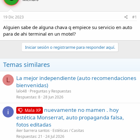
r
a
d
d
e
e
19 Dic 2023
#1
l
i
t
n
Alguien sabe de alguna chava q empiece su servicio en auto
e
i
para de ahi terminal en un motel?
m
c
a
i
Iniciar sesión o registrarme para responder aquí.
o
Temas similares
La mejor independiente (auto recomendaciones
L
bienvenidas)
lalo48
Preguntas y Respuestas
Respuestas
8
28 Jun 2026
nuevamente no mamen . hoy
Mala XP
estética Monserrat, auto propaganda falsa,
fotos editadas
iker barrera santos
Estéticas / Casitas
Respuestas
21
24 Jul 2026