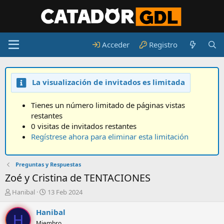
Acceder
Registro
La visualización de invitados es limitada
Tienes un número limitado de páginas vistas
restantes
0 visitas de invitados restantes
Regístrese ahora para eliminar esta limitación
Preguntas y Respuestas
Zoé y Cristina de TENTACIONES
A
F
Hanibal
13 Feb 2024
u
e
t
c
Hanibal
H
o
h
Miembro