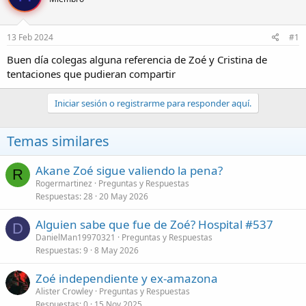
r
a
d
d
e
e
13 Feb 2024
#1
l
i
t
n
Buen día colegas alguna referencia de Zoé y Cristina de
e
i
tentaciones que pudieran compartir
m
c
a
i
Iniciar sesión o registrarme para responder aquí.
o
Temas similares
Akane Zoé sigue valiendo la pena?
R
Rogermartinez
Preguntas y Respuestas
Respuestas
28
20 May 2026
Alguien sabe que fue de Zoé? Hospital #537
D
DanielMan19970321
Preguntas y Respuestas
Respuestas
9
8 May 2026
Zoé independiente y ex-amazona
Alister Crowley
Preguntas y Respuestas
Respuestas
0
15 Nov 2025