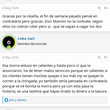
6 May 2026
#4
Gracias por la reseña, el fin de semana pasado pensé en
contratarla pero gracias. Don Mamón no la contrate, según
ellos no cobran Uber pero si.. que se vayan a cagar los dos
coba nail
Miembro Reconocido
6 May 2026
#5
Esa morra estuvo en calientes y hasta poco ví que la
anunciaron, ha de tener malos servicios porque en calientes si
los clientes tienen muchas quejas o los más vip se quejan la
corren a la chingada; yo también tenía pensada en contratarla
porque se ve bonita la morra pero ya con esto pasa la
historia, es una lastima que hayas tirado tu dinero a la basura
R
jthk
y
Abelito
e
a