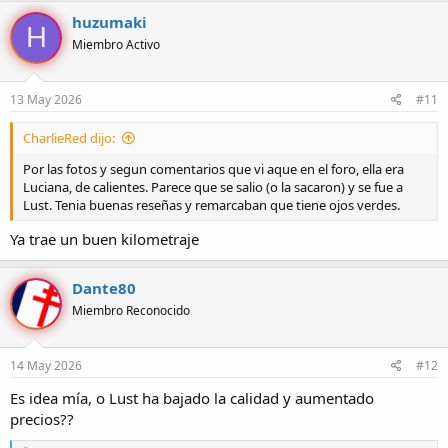
c
huzumaki
H
c
Miembro Activo
i
o
n
e
13 May 2026
#11
s
:
CharlieRed dijo:
Por las fotos y segun comentarios que vi aque en el foro, ella era
Luciana, de calientes. Parece que se salio (o la sacaron) y se fue a
Lust. Tenia buenas reseñas y remarcaban que tiene ojos verdes.
Ya trae un buen kilometraje
Dante80
Miembro Reconocido
14 May 2026
#12
Es idea mía, o Lust ha bajado la calidad y aumentado
precios??