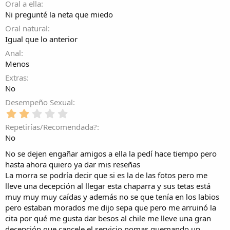
(
Oral a ella
r
s
e
Ni pregunté la neta que miedo
)
l
Oral natural
l
Igual que lo anterior
a
(
Anal
s
Menos
)
Extras
No
Desempeño Sexual
2
,
Repetirías/Recomendada?
0
No
0
e
No se dejen engañar amigos a ella la pedí hace tiempo pero
s
hasta ahora quiero ya dar mis reseñas
t
La morra se podría decir que si es la de las fotos pero me
r
lleve una decepción al llegar esta chaparra y sus tetas está
e
l
muy muy muy caídas y además no se que tenía en los labios
l
pero estaban morados me dijo sepa que pero me arruinó la
a
cita por qué me gusta dar besos al chile me lleve una gran
(
decepción que cancele el servicio nomas quemando un