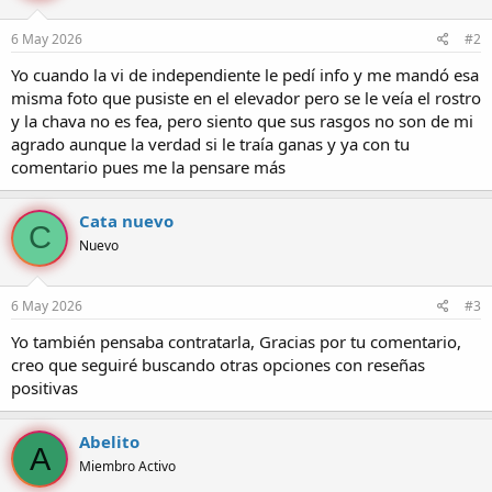
n
e
6 May 2026
#2
s
:
Yo cuando la vi de independiente le pedí info y me mandó esa
misma foto que pusiste en el elevador pero se le veía el rostro
y la chava no es fea, pero siento que sus rasgos no son de mi
agrado aunque la verdad si le traía ganas y ya con tu
comentario pues me la pensare más
Cata nuevo
C
Nuevo
6 May 2026
#3
Yo también pensaba contratarla, Gracias por tu comentario,
creo que seguiré buscando otras opciones con reseñas
positivas
Abelito
A
Miembro Activo