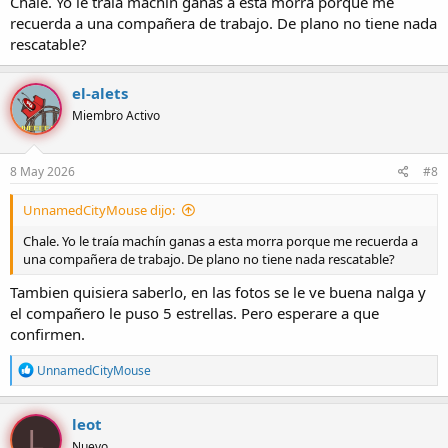
Chale. Yo le traía machín ganas a esta morra porque me
recuerda a una compañera de trabajo. De plano no tiene nada
rescatable?
el-alets
Miembro Activo
8 May 2026
#8
UnnamedCityMouse dijo:
Chale. Yo le traía machín ganas a esta morra porque me recuerda a
una compañera de trabajo. De plano no tiene nada rescatable?
Tambien quisiera saberlo, en las fotos se le ve buena nalga y
el compañero le puso 5 estrellas. Pero esperare a que
confirmen.
R
UnnamedCityMouse
e
a
c
leot
L
c
Nuevo