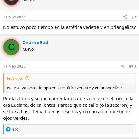
i
o
n
e
11 May 2026
#9
s
:
No estuvo poco tiempo en la estética vedette y en briangelics?
CharlieRed
C
Nuevo
11 May 2026
#10
leot dijo:
No estuvo poco tiempo en la estética vedette y en briangelics?
Por las fotos y segun comentarios que vi aque en el foro, ella
era Luciana, de calientes. Parece que se salio (o la sacaron) y
se fue a Lust. Tenia buenas reseñas y remarcaban que tiene
ojos verdes.
R
leot
e
a