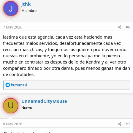
c
jthk
J
c
Miembro
i
o
n
e
7 May 2026
#6
s
:
lastima que esta agencia, cada vez esta haciendo mas
frecuentes malos servicios, desafortunadamente cada vez
reciclan mas chicas, y luego nos las quieren promover como
nuevas en el ambiente, yo en lo personal ya me la pienso
mucho en contratarles después de lo de Kendra y al ver otro
compañero timado por otra dama, pues menos ganas me dan
de contratarles.
R
huzumaki
e
a
c
UnnamedCityMouse
U
c
Nuevo
i
o
n
e
8 May 2026
#7
s
: