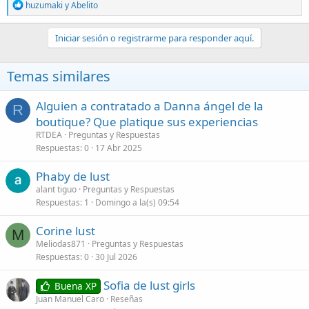
R
huzumaki
y
Abelito
e
a
c
Iniciar sesión o registrarme para responder aquí.
c
i
o
Temas similares
n
e
s
Alguien a contratado a Danna ángel de la
R
:
boutique? Que platique sus experiencias
RTDEA
Preguntas y Respuestas
Respuestas
0
17 Abr 2025
Phaby de lust
alant tiguo
Preguntas y Respuestas
Respuestas
1
Domingo a la(s) 09:54
Corine lust
M
Meliodas871
Preguntas y Respuestas
Respuestas
0
30 Jul 2026
Sofia de lust girls
Buena XP
Juan Manuel Caro
Reseñas