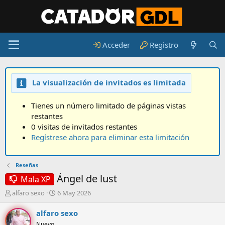
Acceder
Registro
La visualización de invitados es limitada
Tienes un número limitado de páginas vistas
restantes
0 visitas de invitados restantes
Regístrese ahora para eliminar esta limitación
Reseñas
Ángel de lust
Mala XP
A
F
alfaro sexo
6 May 2026
u
e
t
c
alfaro sexo
o
h
Nuevo