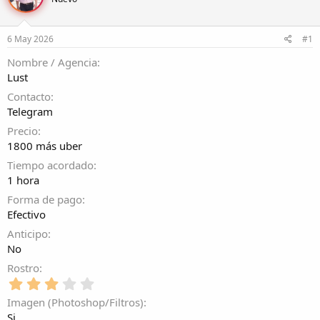
r
a
d
d
e
e
6 May 2026
#1
l
i
t
n
Nombre / Agencia
e
i
Lust
m
c
a
i
Contacto
o
Telegram
Precio
1800 más uber
Tiempo acordado
1 hora
Forma de pago
Efectivo
Anticipo
No
Rostro
3
,
Imagen (Photoshop/Filtros)
0
Si