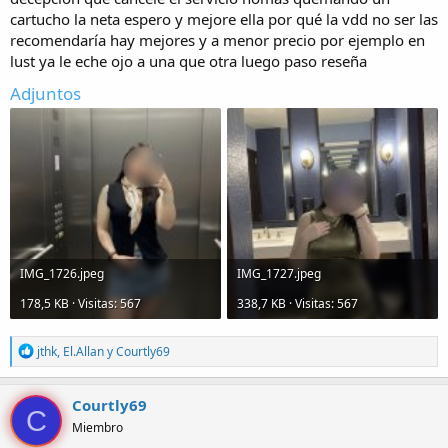
s
cartucho la neta espero y mejore ella por qué la vdd no ser las
)
recomendaría hay mejores y a menor precio por ejemplo en
lust ya le eche ojo a una que otra luego paso reseña
Adjuntos
IMG_1726.jpeg
IMG_1727.jpeg
178,5 KB · Visitas: 567
338,7 KB · Visitas: 567
R
jthk
,
El.Allan
y
Courtly69
e
a
c
Courtly69
C
c
Miembro
i
o