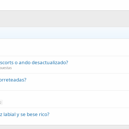
scorts o ando desactualizado?
puestas
correteadas?
2
labial y se bese rico?