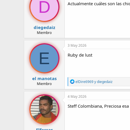
D
Actualmente cuáles son las ch
r
a
d
d
e
e
l
i
t
n
diegedaiz
e
i
Miembro
m
c
a
i
3 May 2026
o
E
Ruby de lust
el manotas
R
elDire6969
y
diegedaiz
Miembro
e
a
c
4 May 2026
c
i
Steff Colombiana, Preciosa esa
o
n
e
s
:
Elferras