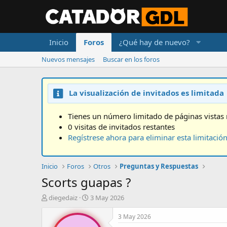
Inicio
Foros
¿Qué hay de nuevo?
Nuevos mensajes
Buscar en los foros
La visualización de invitados es limitada
Tienes un número limitado de páginas vistas 
0 visitas de invitados restantes
Regístrese ahora para eliminar esta limitació
Inicio
Foros
Otros
Preguntas y Respuestas
Scorts guapas ?
A
F
diegedaiz
3 May 2026
u
e
t
c
3 May 2026
o
h